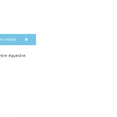
AU PANIER
ntre équestre.