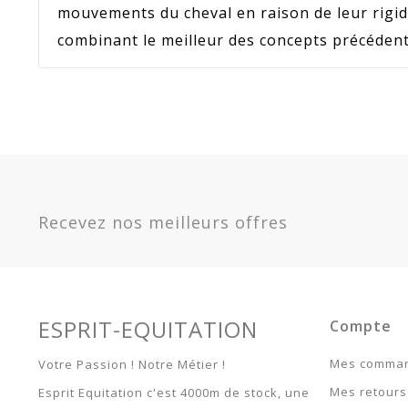
mouvements du cheval en raison de leur rigidi
combinant le meilleur des concepts précédent
Référence
-20%
ST_221
En stock
Sur commande
Indisponible
Promotion
25
Option
Marron - L -
Garantie
Article 
ST22124457-ML
Recevez nos meilleurs offres
Marron - M -
ST22124457-MM
Noir - M -
ST22124457-NM
Stubben Guêtres
Noir - L -
Hybrid
ST22124457-NL
ESPRIT-EQUITATION
Compte
95,20 €
119,00 €
Mes comma
Votre Passion ! Notre Métier !
Mes retours
Esprit Equitation c'est 4000m de stock, une