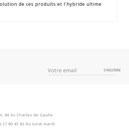
lution de ces produits et l'hybride ultime
ix
Dispo
116,10 €
S'INSCRIRE
116,10 €
116,10 €
116,10 €
on, 86 Av Charles de Gaulle
6 27 80 45 82 Du lundi mardi