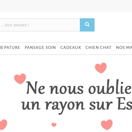
Produit supprimé du panier
Produit ajouté au panier
UB PATURE
PANSAGE SOIN
CADEAUX
CHIEN CHAT
NOS M