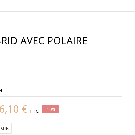
RID AVEC POLAIRE
M
6,10 €
-10%
TTC
NOIR