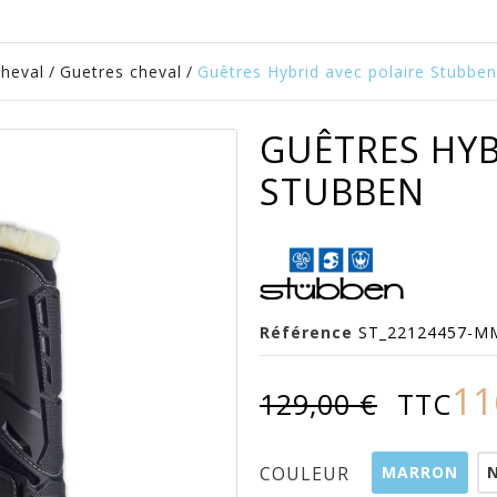
cheval
/
Guetres cheval
/
Guêtres Hybrid avec polaire Stubben
GUÊTRES HYB
STUBBEN
Référence
ST_22124457-M
11
129,00 €
TTC
MARRON
COULEUR