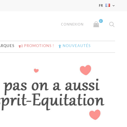
x
x
FR
0
CONNEXION
ARQUES
PROMOTIONS !
NOUVEAUTÉS