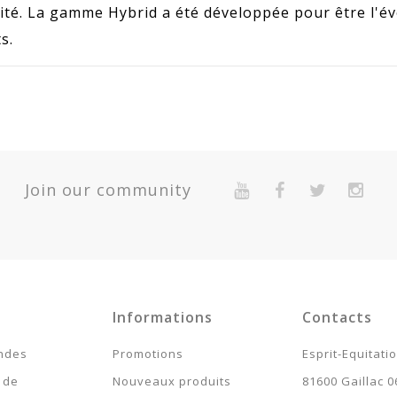
té. La gamme Hybrid a été développée pour être l'évo
s.
24457-MM
Quantité
Pr
Garantie 2 Ans Pour Défaut De Conformité Présumé.
Join our community
Expédié 5-7 jours
Expédié 5-7 jours
Expédié 5-7 jours
Expédié 5-7 jours
Informations
Contacts
ndes
Promotions
Esprit-Equitati
 de
Nouveaux produits
81600 Gaillac 0