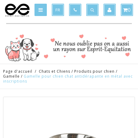
Produit supprimé du panier
Produit ajouté au panier
x
x
0
FR
Page d'accueil
/
Chats et Chiens
/
Produits pour chien
/
Gamelle
/
Gamelle pour chien chat antidérapante en métal avec
inscriptions