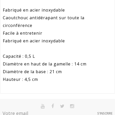
Fabriqué en acier inoxydable
Caoutchouc antidérapant sur toute la
circonférence
Facile à entretenir
Fabriqué en acier inoxydable
Capacité : 0,5 L
Diamètre en haut de la gamelle : 14 cm
Diamètre de la base : 21 cm
Hauteur : 4,5 cm
Référence
ZE_19392
En stock
Sur commande
Indisponible
Article Garantie 2 Ans Pour Défaut De
S'INSCRIRE
Garantie