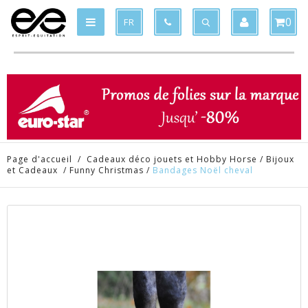
Produit supprimé du panier
Produit ajouté au panier
x
x
0
FR
Page d'accueil
/
Cadeaux déco jouets et Hobby Horse
/
Bijoux
et Cadeaux
/
Funny Christmas
/
Bandages Noël cheval