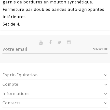
garnis de bordures en mouton synthétique.
Fermeture par doubles bandes auto-agrippantes
intérieures.
Set de 4.
Référence
900907003
En stock
Sur commande
Indisponible
Article Garantie 2 Ans Pour Défaut De
S'INSCRIRE
Garantie
Option
Quantité
Prix
Dispo
Conformité Présumé.
Rouge -
Expédié 5-7 jours
18,52 €
900907003
Esprit-Equitation
Compte
Informations
Contacts