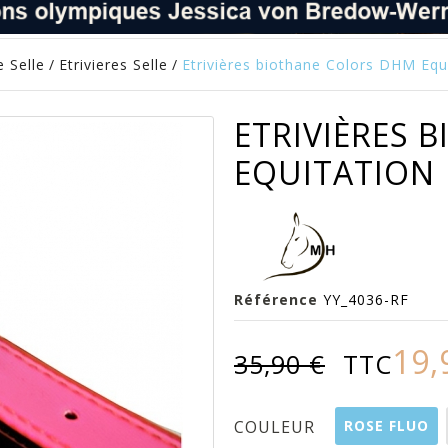
 Selle
/
Etrivieres Selle
/
Etrivières biothane Colors DHM Equ
ETRIVIÈRES 
EQUITATION
Référence
YY_4036-RF
19,
35,90 €
TTC
ROSE FLUO
COULEUR