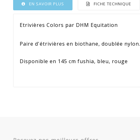
EN SAVOIR PLUS
FICHE TECHNIQUE
Etrivières Colors par DHM Equitation
Paire d'étrivières en biothane, doublée nylon
Disponible en 145 cm fushia, bleu, rouge
Référence
YY_4036
En stock
Sur commande
Indisponible
Matière
Biothan
Option
Rose fluo - 145 cm -
Promotion
44
4036-R
Recevez nos meilleurs offres