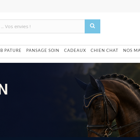
Produit supprimé du panier
Produit ajouté au panier
UB PATURE
PANSAGE SOIN
CADEAUX
CHIEN CHAT
NOS M