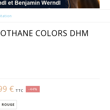
itation
BIOTHANE COLORS DHM
99 €
-44%
TTC
ROUGE