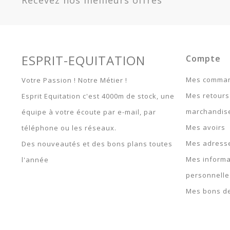
Garantie
Article 
Rouge - 145 cm -
4036-RG
ESPRIT-EQUITATION
Compte
Mes comma
Votre Passion ! Notre Métier !
Mes retours
Esprit Equitation c'est 4000m de stock, une
marchandis
équipe à votre écoute par e-mail, par
Mes avoirs
téléphone ou les réseaux.
Mes adress
Des nouveautés et des bons plans toutes
Mes informa
l'année
personnelle
Mes bons de