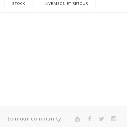
STOCK
LIVRAISON ET RETOUR
.
-RF
e
Quantité
P
Join our community
> 10