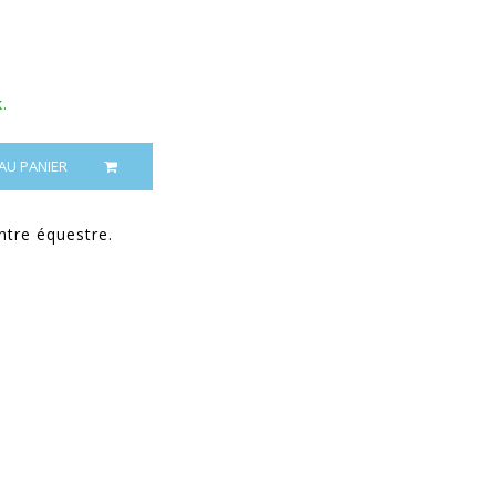
.
AU PANIER
ntre équestre.