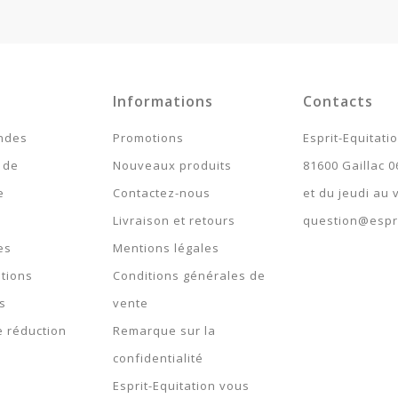
Garantie 2 Ans Pour Défaut De Conformité Présumé.
> 10
Informations
Contacts
ndes
Promotions
Esprit-Equitati
 de
Nouveaux produits
81600 Gaillac 0
e
Contactez-nous
et du jeudi au
Livraison et retours
question@espri
es
Mentions légales
tions
Conditions générales de
s
vente
 réduction
Remarque sur la
confidentialité
Esprit-Equitation vous