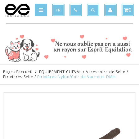
Produit supprimé du panier
Produit ajouté au panier
x
x
0
FR
Page d'accueil
/
EQUIPEMENT CHEVAL
/
Accessoire de Selle
/
Etrivieres Selle
/
Etrivières Nylon/Cuir de Vachette DMH