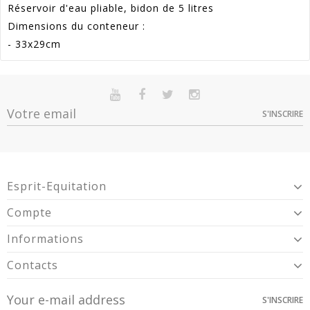
Réservoir d'eau pliable, bidon de 5 litres
Dimensions du conteneur :
- 33x29cm
Référence
ZE_res-Eau
En stock
Sur commande
Indisponible
Promotion
33
S'INSCRIRE
Option
Quantité
Prix
Dispo
Article Garantie 2 Ans Pour Défaut De
Unique -
Garantie
Conformité Présumé.
> 10
3,99 €
ERES-EAU
Esprit-Equitation
Compte
Informations
Contacts
S'INSCRIRE