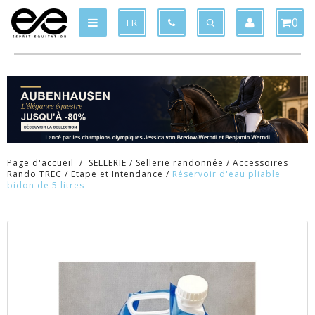
Produit supprimé du panier
Produit ajouté au panier
x
x
0
FR
Page d'accueil
/
SELLERIE
/
Sellerie randonnée
/
Accessoires
Rando TREC
/
Etape et Intendance
/
Réservoir d'eau pliable
bidon de 5 litres