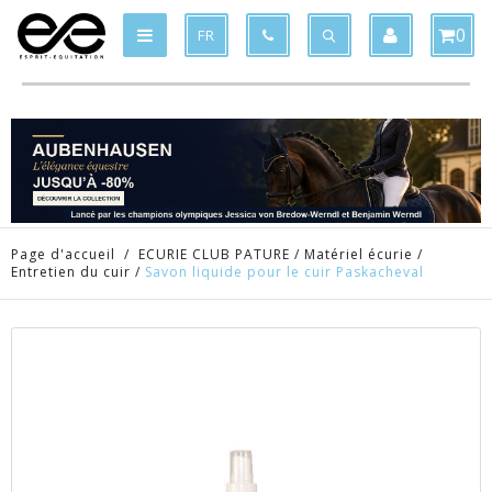
Produit supprimé du panier
Produit ajouté au panier
x
x
0
FR
Page d'accueil
/
ECURIE CLUB PATURE
/
Matériel écurie
/
Entretien du cuir
/
Savon liquide pour le cuir Paskacheval