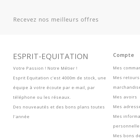
500 ml -
Origine
50710
Recevez nos meilleurs offres
300ml -
50715
Garantie
Article 
ESPRIT-EQUITATION
Compte
Mes comma
Votre Passion ! Notre Métier !
Mes retours
Esprit Equitation c'est 4000m de stock, une
marchandis
équipe à votre écoute par e-mail, par
Mes avoirs
téléphone ou les réseaux.
Mes adress
Des nouveautés et des bons plans toutes
Mes informa
l'année
personnelle
Mes bons de