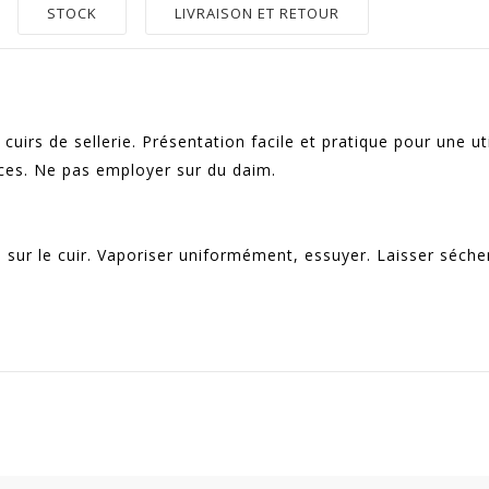
STOCK
LIVRAISON ET RETOUR
uirs de sellerie. Présentation facile et pratique pour une uti
nces. Ne pas employer sur du daim.
e sur le cuir. Vaporiser uniformément, essuyer. Laisser séche
ité
Prix