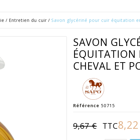
ie
/
Entretien du cuir
/
Savon glycériné pour cuir équitation e
SAVON GLYCÉ
ÉQUITATION 
CHEVAL ET P
Référence
50715
8,22
9,67 €
TTC