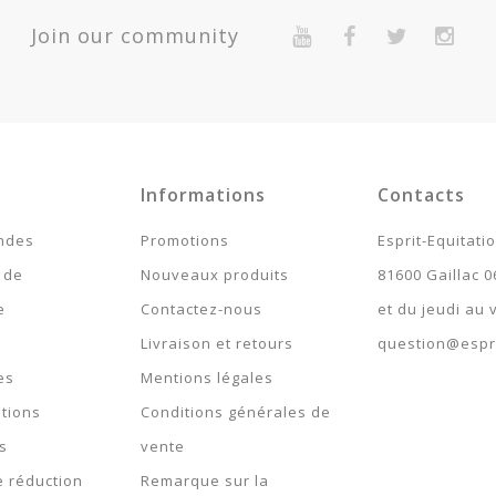
Join our community
5
9,8
> 10
8,2
Garantie 2 Ans Pour Défaut De Conformité Présumé.
Informations
Contacts
ndes
Promotions
Esprit-Equitati
 de
Nouveaux produits
81600 Gaillac 0
e
Contactez-nous
et du jeudi au
Livraison et retours
question@espri
es
Mentions légales
tions
Conditions générales de
s
vente
 réduction
Remarque sur la