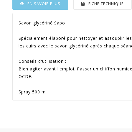
EN SAVOIR PLUS
FICHE TECHNIQUE
Savon glycériné Sapo
Spécialement élaboré pour nettoyer et assouplir les c
les cuirs avec le savon glycériné après chaque séa
Conseils d'utilisation :
Bien agiter avant l’emploi. Passer un chiffon humid
OCDE.
Spray 500 ml
Référence
50715
En stock
Sur commande
Indisponible
France
Option
Quant