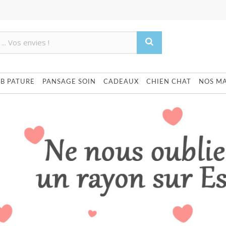
Produit supprimé du panier
Produit ajouté au panier
UB PATURE
PANSAGE SOIN
CADEAUX
CHIEN CHAT
NOS M