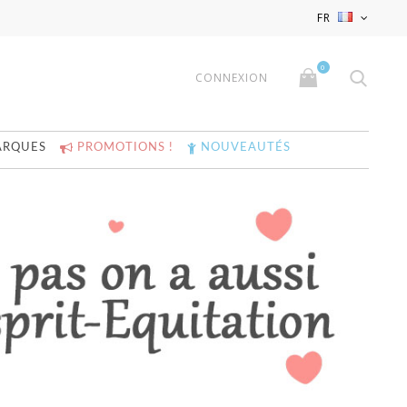
x
x
FR
0
CONNEXION
ARQUES
PROMOTIONS !
NOUVEAUTÉS