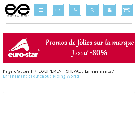
Produit supprimé du panier
Produit ajouté au panier
x
x
0
FR
Page d'accueil
/
EQUIPEMENT CHEVAL
/
Enrenements
/
Enrênement caoutchouc Riding World