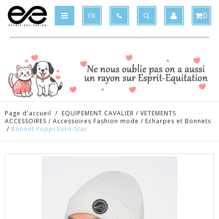
Produit supprimé du panier
Produit ajouté au panier
x
x
0
FR
Page d'accueil
/
EQUIPEMENT CAVALIER
/
VETEMENTS
ACCESSOIRES
/
Accessoires Fashion mode
/
Echarpes et Bonnets
/
Bonnet Poppi Euro-Star