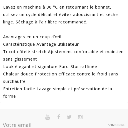
Lavez en machine à 30 °C en retournant le bonnet,
utilisez un cycle délicat et évitez adoucissant et sèche-
linge. Séchage à l'air libre recommandé.
Avantages en un coup d’œil
Caractéristique Avantage utilisateur
Tricot côtelé stretch Ajustement confortable et maintien
sans glissement
Look élégant et signature Euro-Star raffinée
Chaleur douce Protection efficace contre le froid sans
surchauffe
Entretien facile Lavage simple et préservation de la
forme
Référence
9047-4000-0031-1SIZE
En stock
Sur commande
Indisponible
Promotion
75
S'INSCRIRE