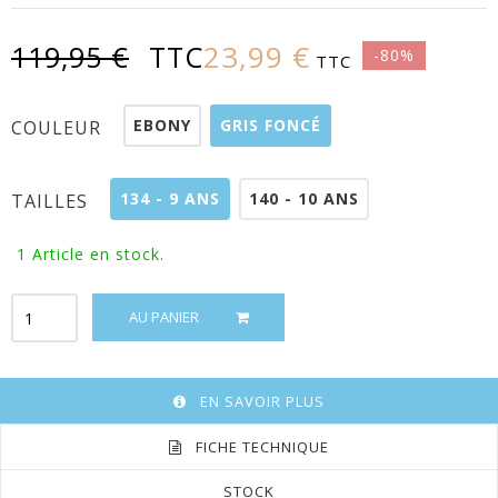
23,99 €
119,95 €
TTC
-80%
TTC
EBONY
GRIS FONCÉ
COULEUR
134 - 9 ANS
140 - 10 ANS
TAILLES
1
Article en stock.
AU PANIER
EN SAVOIR PLUS
FICHE TECHNIQUE
STOCK