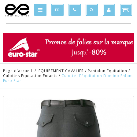
Produit supprimé du panier
Produit ajouté au panier
x
x
0
FR
Page d'accueil
/
EQUIPEMENT CAVALIER
/
Pantalon Equitation
/
Culottes Equitation Enfants
/
Culotte d'équitation Domino Enfant
Euro Star