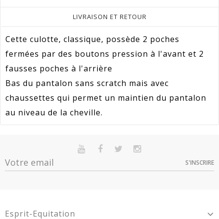
LIVRAISON ET RETOUR
Cette culotte, classique, possède 2 poches
fermées par des boutons pression à l'avant et 2
fausses poches à l'arrière
Bas du pantalon sans scratch mais avec
chaussettes qui permet un maintien du pantalon
au niveau de la cheville.
Référence
7083134
En stock
Sur commande
Indisponible
Pour Qui
Enfant / Ado
S'INSCRIRE
Option
Quantité
Prix
Dispo
Promotion
79
Ebony - 134 - 9 ans -
2
23,99 €
7083134
Article Garantie 2 Ans Pour Défaut De
Garantie
Ebony - 146 - 11 ans -
Conformité Présumé.
2
23,99 €
Esprit-Equitation
7083134