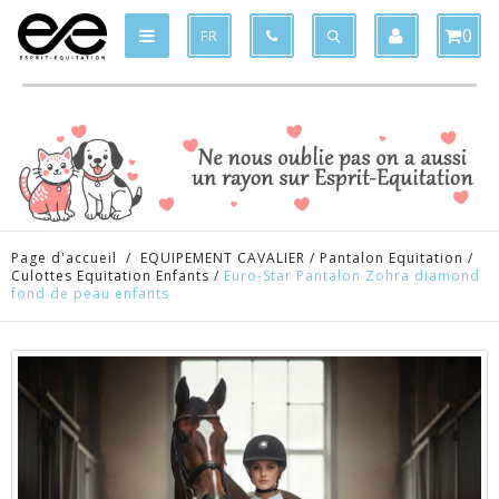
Produit supprimé du panier
Produit ajouté au panier
x
x
0
FR
Page d'accueil
/
EQUIPEMENT CAVALIER
/
Pantalon Equitation
/
Culottes Equitation Enfants
/
Euro-Star Pantalon Zohra diamond
fond de peau enfants