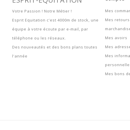
155 / 206 / 6.9 -
400914769
Mes comma
Votre Passion ! Notre Métier !
165 / 215 / 7.0 -
Mes retours
Esprit Equitation c'est 4000m de stock, une
400914770
marchandis
équipe à votre écoute par e-mail, par
Mes avoirs
téléphone ou les réseaux.
Mes adress
Des nouveautés et des bons plans toutes
Mes informa
l'année
personnelle
Mes bons de