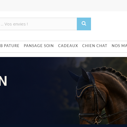
Produit supprimé du panier
Produit ajouté au panier
UB PATURE
PANSAGE SOIN
CADEAUX
CHIEN CHAT
NOS M