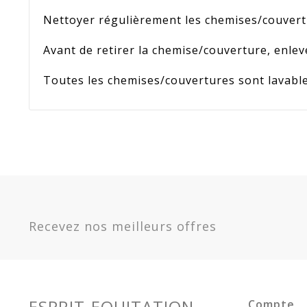
Nettoyer régulièrement les chemises/couvertu
Avant de retirer la chemise/couverture, enleve
Toutes les chemises/couvertures sont lavable
Référence
4009147
En stock
Sur commande
Indisponible
Matière
Synthéti
Option
125 / 175 / 5.9 -
Deniers
600 D
400914759
Recevez nos meilleurs offres
Promotion
25
135 / 183 / 6.0 -
400914760
Garantie
Article 
145 / 190 / 6.3 -
400914763
150 / 198 / 6.6 -
400914766
ESPRIT-EQUITATION
Compte