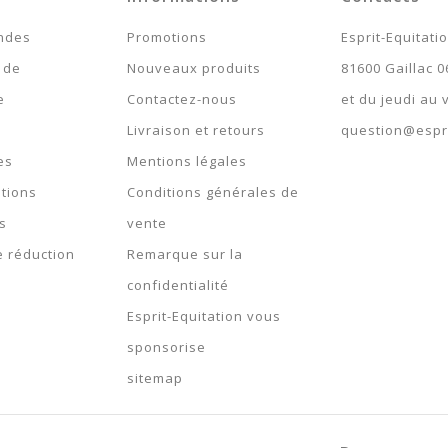
> 10
ndes
Promotions
Esprit-Equitati
Expédié 5-7 jours
 de
Nouveaux produits
81600 Gaillac 0
e
Contactez-nous
et du jeudi au
Livraison et retours
question@espri
es
Mentions légales
tions
Conditions générales de
s
vente
 réduction
Remarque sur la
confidentialité
Esprit-Equitation vous
sponsorise
sitemap