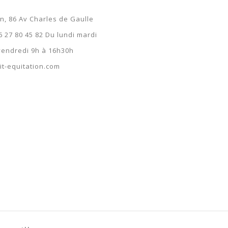
59,19 €
on, 86 Av Charles de Gaulle
59,19 €
6 27 80 45 82 Du lundi mardi
 vendredi 9h à 16h30h
t-equitation.com