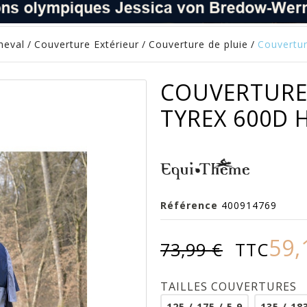
heval
/
Couverture Extérieur
/
Couverture de pluie
/
Couvertur
COUVERTURE 
TYREX 600D 
Référence
400914769
59,
73,99 €
TTC
TAILLES COUVERTURES
125 / 175 / 5.9
135 / 183