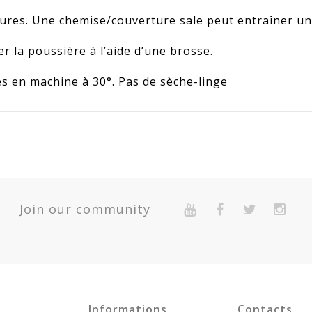
res. Une chemise/couverture sale peut entraîner une 
r la poussière à l’aide d’une brosse.
s en machine à 30°. Pas de sèche-linge
69
que
Quantité
Join our community
Expédié 5-7 jours
Expédié 5-7 jours
Garantie 2 Ans Pour Défaut De Conformité Présumé.
Expédié 5-7 jours
Expédié 5-7 jours
Informations
Contacts