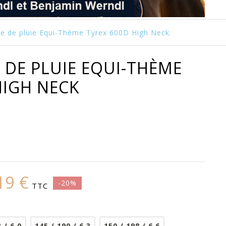
e de pluie Equi-Thème Tyrex 600D High Neck
DE PLUIE EQUI-THÈME
HIGH NECK
19 €
-20%
TTC
 / 6.0
145 / 190 / 6.3
150 / 198 / 6.6