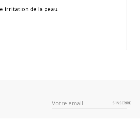
irritation de la peau.
Prix
Dispo
59,19 €
S'INSCRIRE
59,19 €
59,19 €
37,00 €