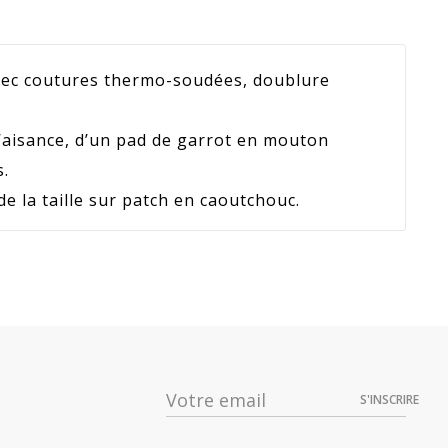
ec coutures thermo-soudées, doublure
’aisance, d’un pad de garrot en mouton
s.
e la taille sur patch en caoutchouc.
Prix
Dispo
78,24 €
S'INSCRIRE
94,99 €