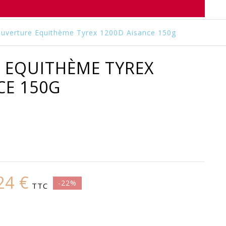
uverture Equithème Tyrex 1200D Aisance 150g
 EQUITHÈME TYREX
CE 150G
24 €
-22%
TTC