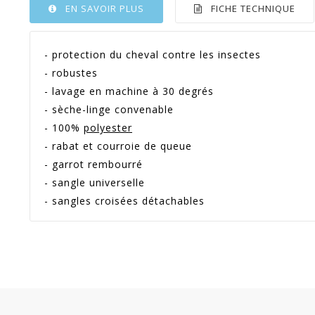
EN SAVOIR PLUS
FICHE TECHNIQUE
- protection du cheval contre les insectes
- robustes
- lavage en machine à 30 degrés
- sèche-linge convenable
- 100%
polyester
- rabat et courroie de queue
- garrot rembourré
- sangle universelle
- sangles croisées détachables
Référence
HKM_707
En stock
Sur commande
Indisponible
Promotion
50
Option
Argent - 155 / 206 / 6.9 -
Garantie
Article 