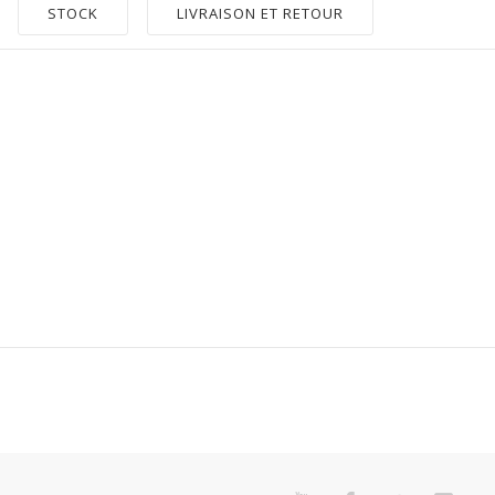
STOCK
LIVRAISON ET RETOUR
57100.0036
Quantité
Garantie 2 Ans Pour Défaut De Conformité Présumé.