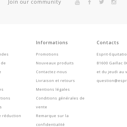
Join our community
> 10
1
Informations
Contacts
ndes
Promotions
Esprit-Equitati
 de
Nouveaux produits
81600 Gaillac 0
e
Contactez-nous
et du jeudi au
Livraison et retours
question@espri
es
Mentions légales
tions
Conditions générales de
s
vente
 réduction
Remarque sur la
confidentialité