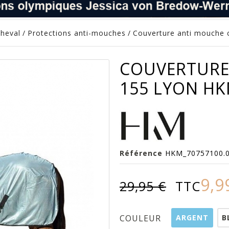
cheval
/
Protections anti-mouches
/
Couverture anti mouche 
COUVERTURE
155 LYON H
Référence
HKM_70757100.
9,9
29,95 €
TTC
ARGENT
B
COULEUR