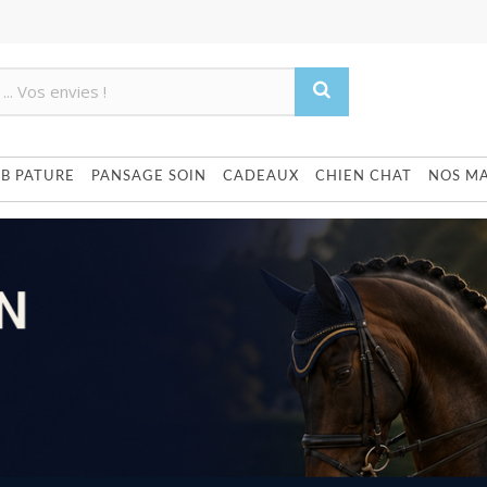
Produit supprimé du panier
Produit ajouté au panier
UB PATURE
PANSAGE SOIN
CADEAUX
CHIEN CHAT
NOS M