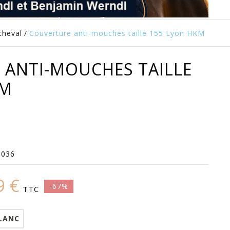
cheval
/
Couverture anti-mouches taille 155 Lyon HKM
 ANTI-MOUCHES TAILLE
KM
0036
9 €
-67%
TTC
LANC