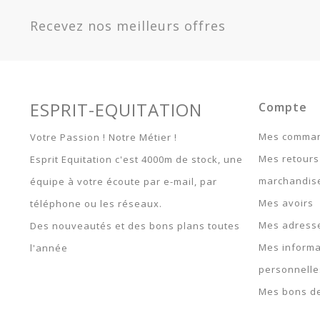
70757100.0036
Recevez nos meilleurs offres
Blanc - 155 / 206 / 6.9 -
70751200.0036
ESPRIT-EQUITATION
Compte
Mes comma
Votre Passion ! Notre Métier !
Mes retours
Esprit Equitation c'est 4000m de stock, une
marchandis
équipe à votre écoute par e-mail, par
Mes avoirs
téléphone ou les réseaux.
Mes adress
Des nouveautés et des bons plans toutes
Mes informa
l'année
personnelle
Mes bons de