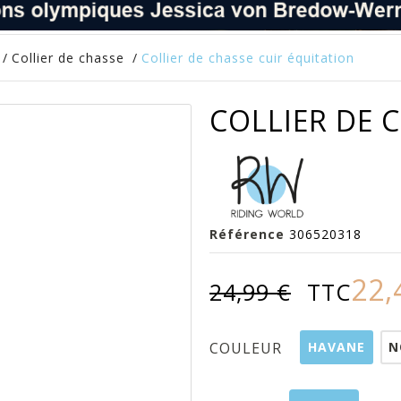
/
Collier de chasse
/
Collier de chasse cuir équitation
COLLIER DE 
Référence
306520318
22,
24,99 €
TTC
HAVANE
N
COULEUR