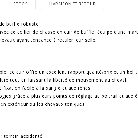
STOCK
LIVRAISON ET RETOUR
de buffle robuste
 avec ce collier de chasse en cuir de buffle, équipé d’une ma
chevaux ayant tendance à reculer leur selle.
able, ce cuir offre un excellent rapport qualité/prix et un be
olure tout en laissant la liberté de mouvement au cheval.
ixation facile à la sangle et aux rênes.
gies grâce à plusieurs points de réglage au poitrail et aux é
il en extérieur ou les chevaux toniques.
ur terrain accidenté.