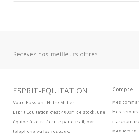
Référence
4007820
En stock
Sur commande
Indisponible
Promotion
25
Option
Marine - 125 / 175 / 5.9 -
Garantie
Article 
400782059
Recevez nos meilleurs offres
Marine - 135 / 183 / 6.0 -
400782060
Marine - 145 / 190 / 6.3 -
400782063
Marine - 150 / 198 / 6.6 -
400782066
ESPRIT-EQUITATION
Compte
Marine - 155 / 206 / 6.9 -
400782069
Mes comma
Votre Passion ! Notre Métier !
Marine - 165 / 215 / 7.0 -
Mes retours
Esprit Equitation c'est 4000m de stock, une
400782070
Marine - 120 / 160 / 5.6 -
marchandis
équipe à votre écoute par e-mail, par
400782056
Mes avoirs
téléphone ou les réseaux.