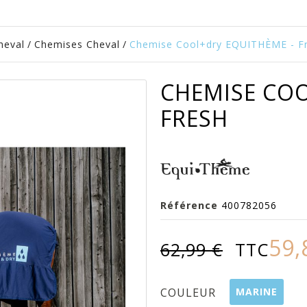
heval
/
Chemises Cheval
/
Chemise Cool+dry EQUITHÈME - F
CHEMISE COO
FRESH
Référence
400782056
59,
62,99 €
TTC
MARINE
COULEUR