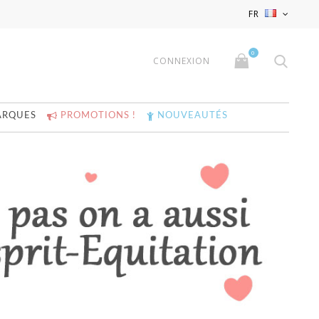
x
x
FR
0
CONNEXION
ARQUES
PROMOTIONS !
NOUVEAUTÉS