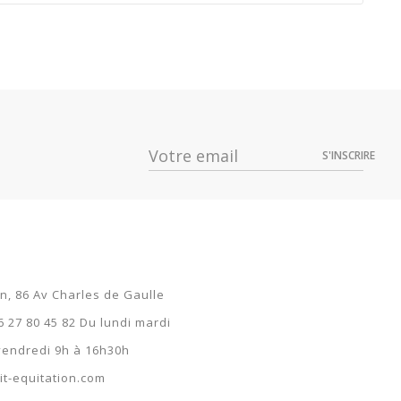
Prix
Dispo
59,84 €
S'INSCRIRE
59,84 €
59,84 €
59,84 €
59,84 €
on, 86 Av Charles de Gaulle
59,84 €
6 27 80 45 82 Du lundi mardi
 vendredi 9h à 16h30h
59,84 €
t-equitation.com