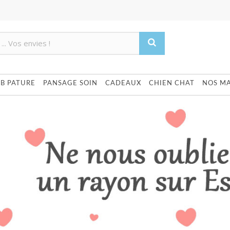
Produit supprimé du panier
Produit ajouté au panier
UB PATURE
PANSAGE SOIN
CADEAUX
CHIEN CHAT
NOS M