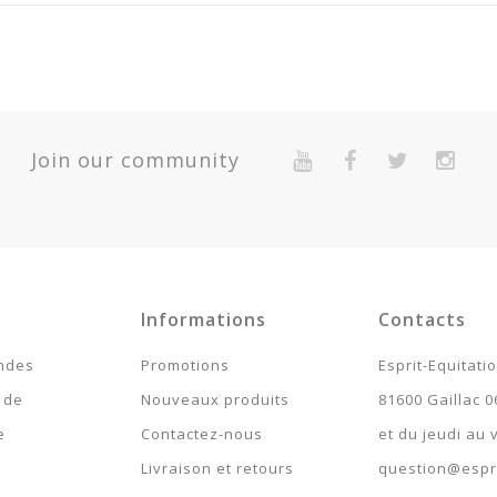
56
Quantité
Garantie 2 Ans Pour Défaut De Conformité Présumé.
Join our community
Expédié 5-7 jours
Expédié 5-7 jours
Expédié 5-7 jours
Expédié 5-7 jours
Informations
Contacts
Expédié 5-7 jours
ndes
Promotions
Esprit-Equitati
Expédié 5-7 jours
 de
Nouveaux produits
81600 Gaillac 0
e
Contactez-nous
et du jeudi au
Expédié 5-7 jours
Livraison et retours
question@espri