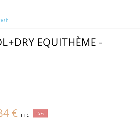
resh
L+DRY EQUITHÈME -
84 €
-5%
TTC