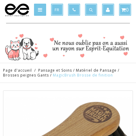
Produit supprimé du panier
Produit ajouté au panier
x
x
0
FR
Page d'accueil
/
Pansage et Soins
/
Matériel de Pansage
/
Brosses peignes Gants
/
MagicBrush Brosse de finition