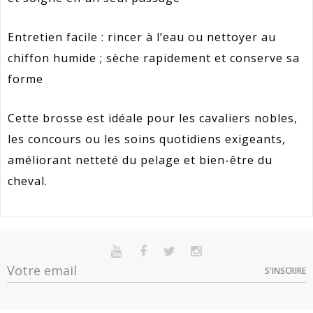
Entretien facile : rincer à l’eau ou nettoyer au
chiffon humide ; sèche rapidement et conserve sa
forme
Cette brosse est idéale pour les cavaliers nobles,
les concours ou les soins quotidiens exigeants,
améliorant netteté du pelage et bien-être du
cheval.
Référence
KB_3297790
En stock
Sur commande
Indisponible
Promotion
25
S'INSCRIRE
Option
Quantité
Prix
Dispo
Article Garantie 2 Ans Pour Défaut De
Standard -
Garantie
Conformité Présumé.
5
18,89 €