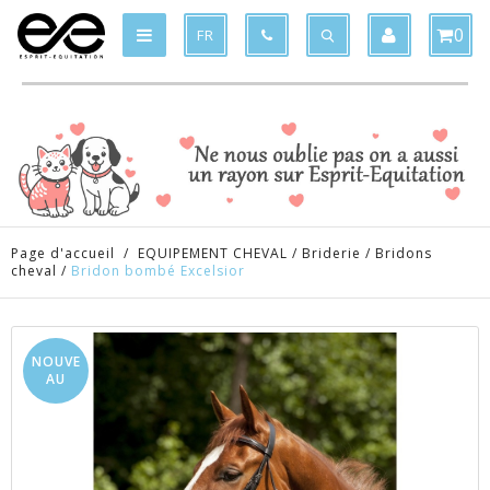
Produit supprimé du panier
Produit ajouté au panier
x
x
0
FR
Page d'accueil
/
EQUIPEMENT CHEVAL
/
Briderie
/
Bridons
cheval
/
Bridon bombé Excelsior
NOUVE
AU