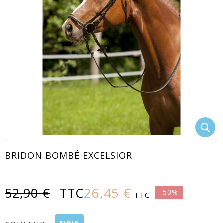
EACUTE;S
BRIDON BOMBÉ EXCELSIOR
26,45 €
52,90 €
TTC
-50%
TTC