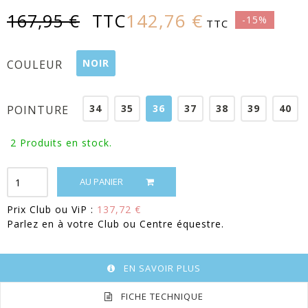
142,76 €
167,95 €
TTC
-15%
TTC
NOIR
COULEUR
34
35
36
37
38
39
40
POINTURE
2
Produits en stock.
AU PANIER
Prix Club ou ViP :
137,72 €
Parlez en à votre Club ou Centre équestre.
EN SAVOIR PLUS
FICHE TECHNIQUE