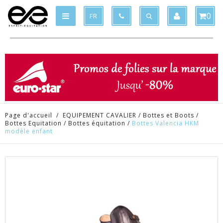
Produit supprimé du panier
Produit ajouté au panier
x
x
0
FR
Page d'accueil
/
EQUIPEMENT CAVALIER
/
Bottes et Boots
/
Bottes Equitation
/
Bottes équitation
/
Bottes Valencia HKM
modèle enfant