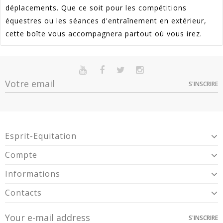
déplacements. Que ce soit pour les compétitions
équestres ou les séances d'entraînement en extérieur,
cette boîte vous accompagnera partout où vous irez.
Référence
HKM_6516
En stock
Sur commande
Indisponible
Article Garantie 2 Ans Pour Défaut De
S'INSCRIRE
Garantie
Option
Quantité
Prix
Dispo
Conformité Présumé.
Gris -
> 10
9,89 €
6516
Esprit-Equitation
Compte
Informations
Contacts
S'INSCRIRE