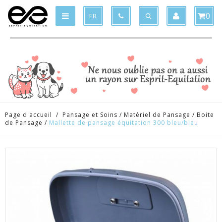
Produit supprimé du panier
Produit ajouté au panier
x
x
0
FR
Page d'accueil
/
Pansage et Soins
/
Matériel de Pansage
/
Boite
de Pansage
/
Mallette de pansage équitation 300 bleu/bleu