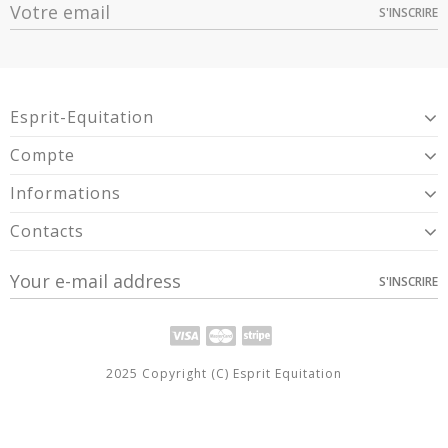
Promotion
60
S'INSCRIRE
Option
Quantité
Prix
Dispo
Article Garantie 2 Ans Pour Défaut De
Unique -
Garantie
Conformité Présumé.
1
19,99 €
GR190208
Esprit-Equitation
Compte
Informations
Contacts
S'INSCRIRE
2025 Copyright (C) Esprit Equitation