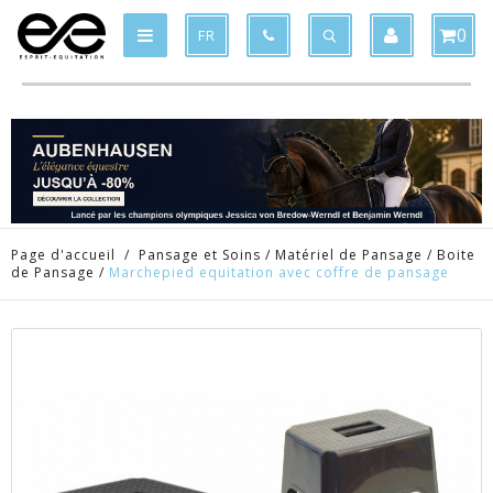
Produit supprimé du panier
Produit ajouté au panier
x
x
0
FR
Page d'accueil
/
Pansage et Soins
/
Matériel de Pansage
/
Boite
de Pansage
/
Marchepied equitation avec coffre de pansage