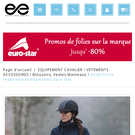
Produit supprimé du panier
Produit ajouté au panier
x
x
0
FR
Page d'accueil
/
EQUIPEMENT CAVALIER
/
VETEMENTS
ACCESSOIRES
/
Blousons, Vestes Manteaux
/
Veste Floris
respirante et déperlante Euro-Star