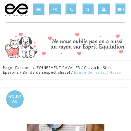
Produit supprimé du panier
Produit ajouté au panier
x
x
0
FR
Page d'accueil
/
EQUIPEMENT CAVALIER
/
Cravache Stick
Eperons
/
Bande de respect cheval
/
Bande de respect Horze
NOUVE
AU