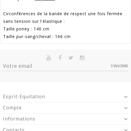
Circonférences de la bande de respect une fois fermée
sans tension sur l'élastique :
Taille poney : 140 cm
Taille pur-sang/cheval : 166 cm
Référence
Z_14670-BL-P
En stock
Sur commande
Indisponible
Promotion
38
S'INSCRIRE
Option
Quantité
Prix
Dispo
Article Garantie 2 Ans Pour Défaut De
Poney -
Garantie
Conformité Présumé.
6
28,99 €
14670-BL-
Pur-Sang / Cheval -
4
28,99 €
Esprit-Equitation
14670-BL-
Compte
Informations
Contacts