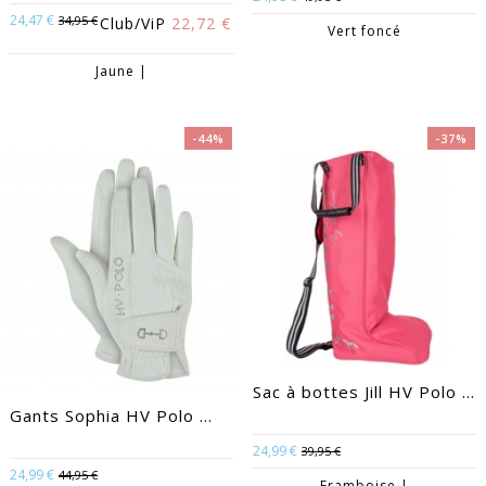
24,47 €
34,95 €
Club/ViP
22,72 €
Vert foncé
Jaune |
-44%
-37%
Sac à bottes Jill HV Polo ...
Gants Sophia HV Polo ...
24,99 €
39,95 €
24,99 €
44,95 €
Framboise |