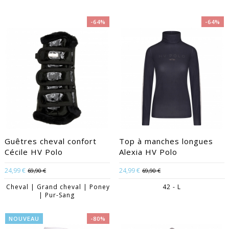
-64%
-64%
Guêtres cheval confort
Top à manches longues
Cécile HV Polo
Alexia HV Polo
24,99 €
24,99 €
69,90 €
69,90 €
Cheval | Grand cheval | Poney
42 - L
| Pur-Sang
NOUVEAU
-80%