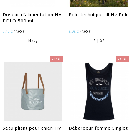
Doseur d'alimentation HV
Polo technique Jill Hv Polo
POLO 500 ml
...
7,45 €
8,98 €
14,90 €
44,90 €
Navy
S | XS
-30%
-67%
Seau pliant pour chien HV
Débardeur femme Singlet