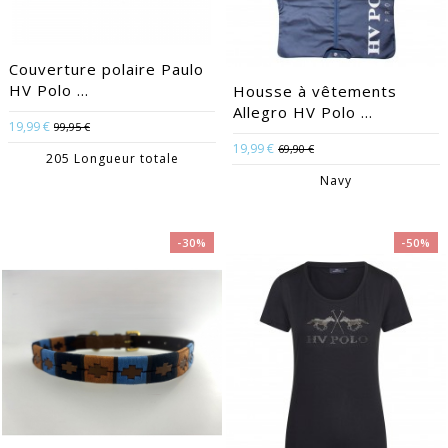
Couverture polaire Paulo
HV Polo ...
Housse à vêtements
Allegro HV Polo ...
19,99 €
99,95 €
19,99 €
69,90 €
205 Longueur totale
Navy
-30%
-50%