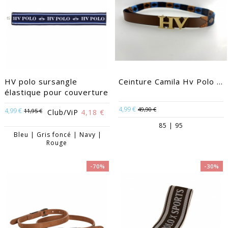
HV polo sursangle
Ceinture Camila Hv Polo ...
élastique pour couverture
4,99 €
49,90 €
4,99 €
11,95 €
Club/ViP
4,18 €
85 | 95
Bleu | Gris foncé | Navy |
Rouge
-70%
-30%