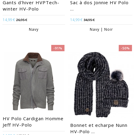
Gants d'hiver HVPTech-
Sac à dos Jonnie HV Polo
winter HV-Polo
...
14,99 €
14,99 €
26,95 €
34,95 €
Navy
Navy | Noir
-91%
-50%
HV Polo Cardigan Homme
Jeff HV-Polo
Bonnet et echarpe Nunn
HV-Polo ...