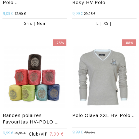
Polo ...
Rosy HV Polo
9,03 €
9,99 €
12,90 €
29,95 €
Gris | Noir
L | XS |
-75%
-88%
Bandes polaires
Polo Olava XXL HV-Polo ...
Favouritas HV-POLO ...
9,99 €
79,95 €
9,99 €
39,95 €
Club/ViP
7,99 €