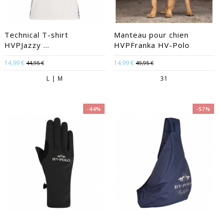
Technical T-shirt
Manteau pour chien
HVPJazzy ...
HVPFranka HV-Polo
14,99 €
14,99 €
44,95 €
49,95 €
L | M
31
-44%
-57%