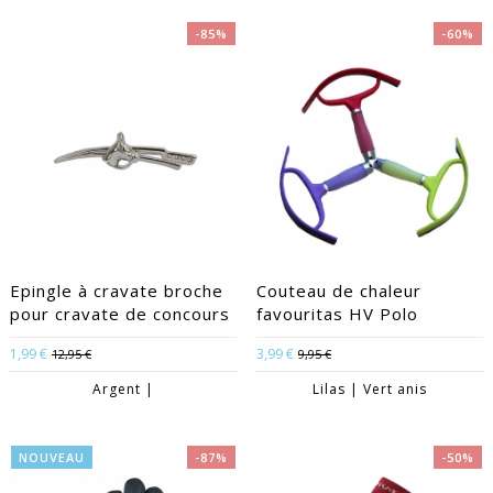
-85%
-60%
EACUTE;S
Epingle à cravate broche
Couteau de chaleur
pour cravate de concours
favouritas HV Polo
1,99 €
3,99 €
12,95 €
9,95 €
Argent |
Lilas | Vert anis
NOUVEAU
-87%
-50%