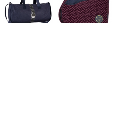
Sac de sport Welmoed
Tapis luxurius mesh Hv
HV-Polo ...
Polo ...
27,97 €
27,98 €
39,95 €
69,95 €
Club/ViP
19,99 €
Marine
Dressage | Mixte
-60%
-60%