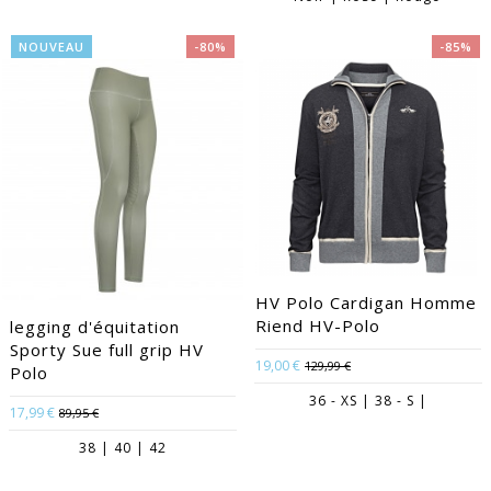
NOUVEAU
-80%
-85%
HV Polo Cardigan Homme
Riend HV-Polo
legging d'équitation
Sporty Sue full grip HV
19,00 €
129,99 €
Polo
36 - XS | 38 - S |
17,99 €
89,95 €
38 | 40 | 42