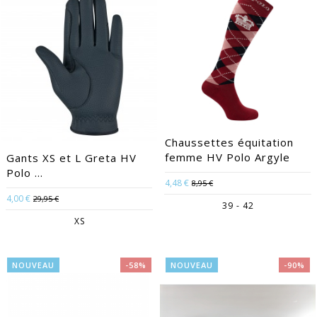
Chaussettes équitation
femme HV Polo Argyle
Gants XS et L Greta HV
Polo ...
4,48 €
8,95 €
4,00 €
29,95 €
39 - 42
XS
NOUVEAU
-58%
NOUVEAU
-90%