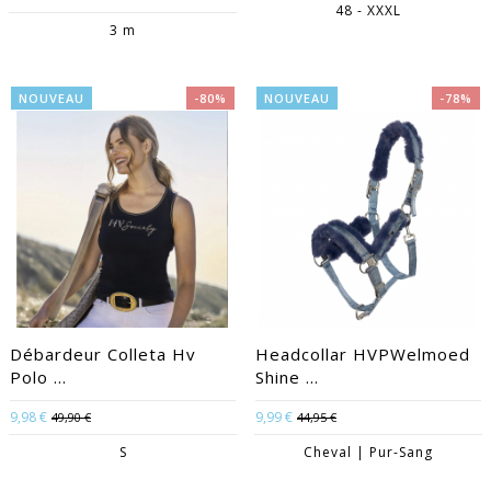
48 - XXXL
3 m
NOUVEAU
-80%
NOUVEAU
-78%
Débardeur Colleta Hv
Headcollar HVPWelmoed
Polo ...
Shine ...
9,98 €
9,99 €
49,90 €
44,95 €
S
Cheval | Pur-Sang