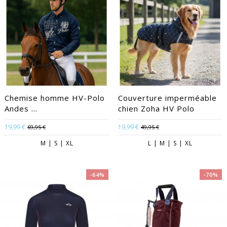
Chemise homme HV-Polo
Couverture imperméable
Andes ...
chien Zoha HV Polo
19,99 €
19,99 €
69,95 €
49,95 €
M | S | XL
L | M | S | XL
-64%
-70%