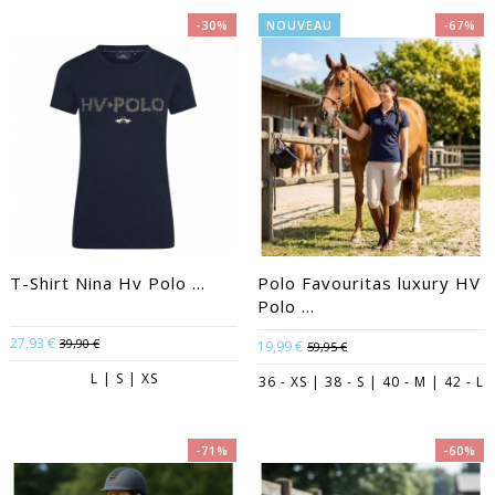
-30%
NOUVEAU
-67%
T-Shirt Nina Hv Polo ...
Polo Favouritas luxury HV
Polo ...
27,93 €
39,90 €
19,99 €
59,95 €
L | S | XS
36 - XS | 38 - S | 40 - M | 42 - L
-71%
-60%