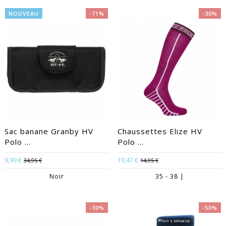
NOUVEAU
-71%
-30%
Sac banane Granby HV
Chaussettes Elize HV
Polo ...
Polo ...
9,99 €
10,47 €
34,95 €
14,95 €
Noir
35 - 38 |
-30%
-50%