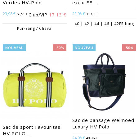
Verdes HV-Polo
exclu EE ...
23,98 €
23,98 €
59,95 €
119,90 €
Club/ViP
17,13 €
40 | 42 | 44 | 46 | 42FR long
Pur-Sang / Cheval
NOUVEAU
-30%
NOUVEAU
-50%
Sac de pansage Welmoed
Luxury HV Polo
Sac de sport Favouritas
HV POLO ...
24,98 €
49,95 €