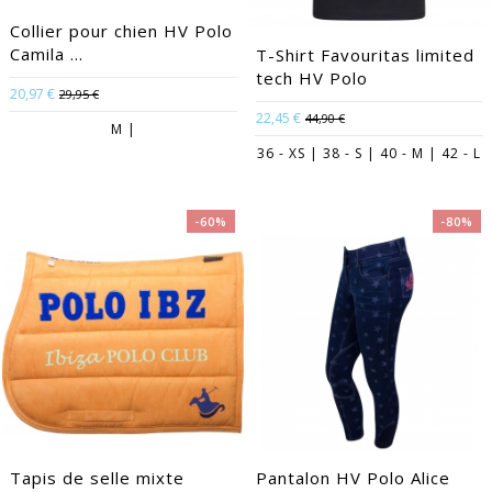
Collier pour chien HV Polo
Camila ...
T-Shirt Favouritas limited
tech HV Polo
20,97 €
29,95 €
22,45 €
44,90 €
M |
36 - XS | 38 - S | 40 - M | 42 - L
-60%
-80%
Tapis de selle mixte
Pantalon HV Polo Alice