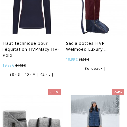
Haut technique pour
Sac à bottes HVP
l'équitation HVPMacy HV-
Welmoed Luxury ...
Polo
19,99 €
65,95 €
19,99 €
54,95 €
Bordeaux |
38 - S | 40 - M | 42 - L |
-50%
-54%