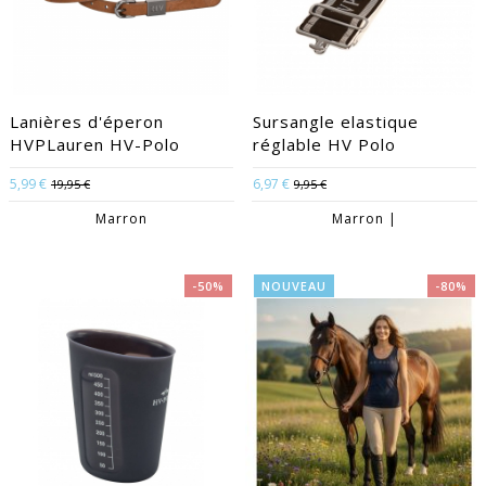
Lanières d'éperon
Sursangle elastique
HVPLauren HV-Polo
réglable HV Polo
5,99 €
6,97 €
19,95 €
9,95 €
Marron
Marron |
-50%
NOUVEAU
-80%