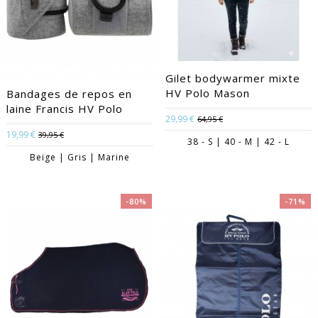
Gilet bodywarmer mixte
HV Polo Mason
Bandages de repos en
laine Francis HV Polo
29,99 €
64,95 €
19,99 €
39,95 €
38 - S | 40 - M | 42 - L
Beige | Gris | Marine
-80%
-71%