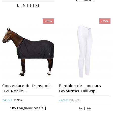
L | M | S | XS
-75%
-75%
Couverture de transport
Pantalon de concours
HVPNoëlle ...
Favouritas FullGrip
24,99 €
24,99 €
99,95 €
99,95 €
185 Longueur totale |
42 | 44