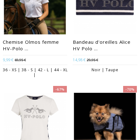
Chemise Olmos femme
Bandeau d'oreilles Alice
HV-Polo ...
HV Polo ...
9,99 €
14,98 €
69,95 €
29,95 €
36 - XS | 38 - S | 42 - L | 44 - XL
Noir | Taupe
|
-67%
-70%