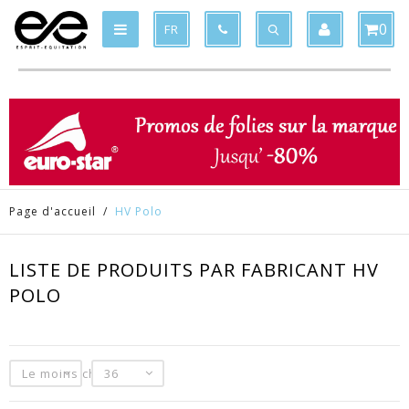
Produit supprimé du panier
Produit ajouté au panier
x
x
0
FR
Page d'accueil
/
HV Polo
LISTE DE PRODUITS PAR FABRICANT HV
POLO
Le moins cher
36