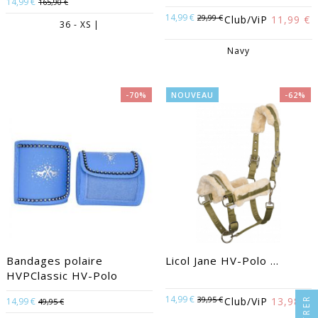
14,99 €
165,90 €
14,99 €
29,99 €
Club/ViP
11,99 €
36 - XS |
Navy
-70%
NOUVEAU
-62%
Bandages polaire
Licol Jane HV-Polo ...
HVPClassic HV-Polo
14,99 €
39,95 €
FILTRER
Club/ViP
13,98 €
14,99 €
49,95 €