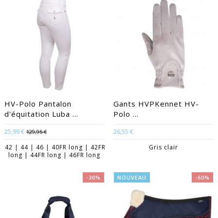
HV-Polo Pantalon
Gants HVPKennet HV-
d'équitation Luba ...
Polo ...
25,99 €
26,55 €
129,95 €
42 | 44 | 46 | 40FR long | 42FR
Gris clair
long | 44FR long | 46FR long
-30%
NOUVEAU
-60%