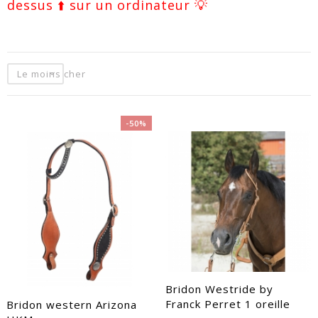
dessus ⬆️ sur un ordinateur 💡
Le moins cher
-50%
EACUTE;S
Bridon Westride by
Franck Perret 1 oreille
Bridon western Arizona