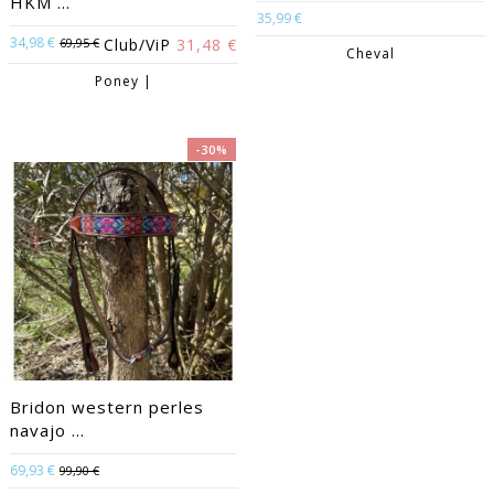
HKM ...
35,99 €
34,98 €
69,95 €
Club/ViP
31,48 €
Cheval
Poney |
-30%
Bridon western perles
navajo ...
69,93 €
99,90 €