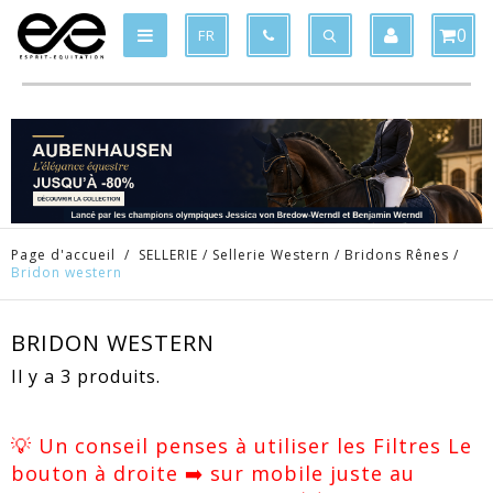
Produit supprimé du panier
Produit ajouté au panier
x
x
0
FR
Page d'accueil
/
SELLERIE
/
Sellerie Western
/
Bridons Rênes
/
Bridon western
BRIDON WESTERN
Il y a 3 produits.
💡 Un conseil penses à utiliser les Filtres Le
bouton à droite ➡️ sur mobile juste au