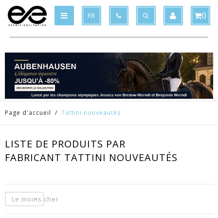
Produit supprimé du panier
Produit ajouté au panier
x
x
0
FR
Page d'accueil
/
Tattini nouveautés
LISTE DE PRODUITS PAR
FABRICANT TATTINI NOUVEAUTÉS
Le moins cher