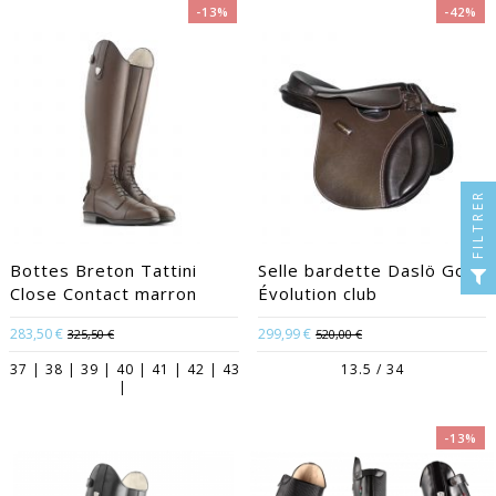
-13%
-42%
FILTRER
Bottes Breton Tattini
Selle bardette Daslö Gold
Close Contact marron
Évolution club
283,50 €
299,99 €
325,50 €
520,00 €
37 | 38 | 39 | 40 | 41 | 42 | 43
13.5 / 34
|
-13%