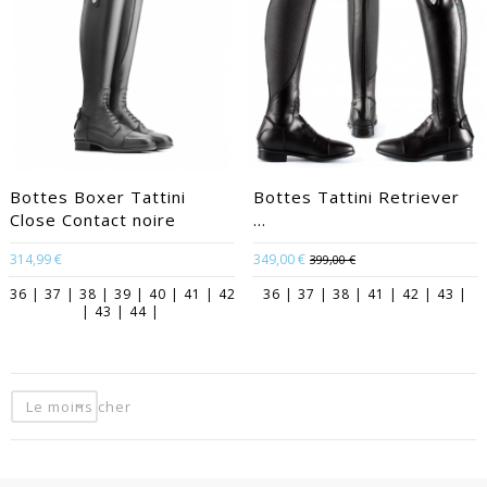
Bottes Boxer Tattini
Bottes Tattini Retriever
Close Contact noire
...
314,99 €
349,00 €
399,00 €
36 | 37 | 38 | 39 | 40 | 41 | 42
36 | 37 | 38 | 41 | 42 | 43 |
| 43 | 44 |
Le moins cher