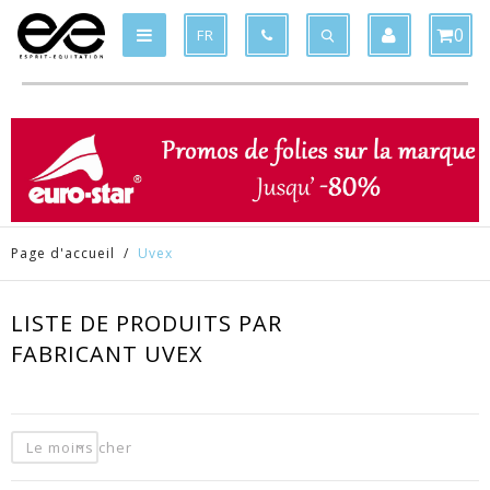
Produit supprimé du panier
Produit ajouté au panier
x
x
0
FR
Page d'accueil
/
Uvex
LISTE DE PRODUITS PAR
FABRICANT UVEX
Le moins cher