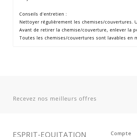
Conseils d'entretien :
Nettoyer régulièrement les chemises/couvertures. Un
Avant de retirer la chemise/couverture, enlever la p
Toutes les chemises/couvertures sont lavables en m
-30.984
Référence
4007570
-55%
En stock
Sur commande
Indisponible
%
Grammage
50 G
Option
Taupe - 155 / 206 / 6.9 -
Deniers
1200 D
400757069
Recevez nos meilleurs offres
Promotion
45
Taupe - 165 / 215 / 7.0 -
400757070
Garantie
Article 
Taupe - 125 / 175 / 5.9 -
Couverture
Couverture
400757059
Equithème 150g
Equithème Tyrex
Taupe - 135 / 183 / 6.0 -
1200D Tyrex...
300g 1200D...
400757060
ESPRIT-EQUITATION
Compte