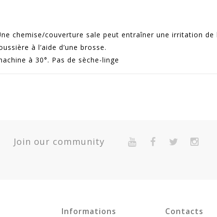
e chemise/couverture sale peut entraîner une irritation de 
oussière à l’aide d’une brosse.
achine à 30°. Pas de sèche-linge
70
Quantité
Join our community
Expédié 5-7 jours
1
Garantie 2 Ans Pour Défaut De Conformité Présumé.
Expédié 5-7 jours
Expédié 5-7 jours
Informations
Contacts