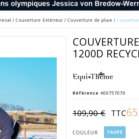
heval
/
Couverture Extérieur
/
Couverture de pluie
/
Couvertu
COUVERTURE
1200D RECYC
Référence
400757070
65
109,90 €
TTC
TAUPE
COULEUR