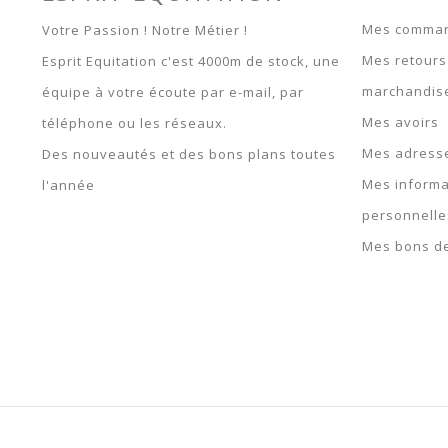
Taupe - 145 / 190 / 6.3 -
400757063
79,99 €
115,90 €
53,96 €
119,90 €
Mes comma
Votre Passion ! Notre Métier !
Taupe - 150 / 198 / 6.6 -
Mes retours
Esprit Equitation c'est 4000m de stock, une
400757066
marchandis
équipe à votre écoute par e-mail, par
Mes avoirs
téléphone ou les réseaux.
Mes adress
Des nouveautés et des bons plans toutes
Mes informa
l'année
personnelle
Mes bons de