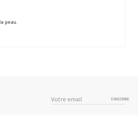
la peau.
Prix
Dispo
65,94 €
S'INSCRIRE
65,94 €
65,94 €
65,94 €