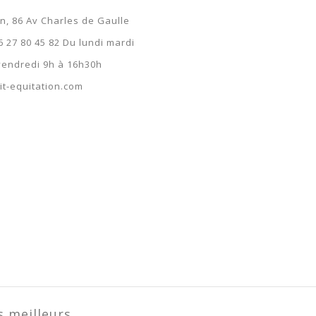
65,94 €
on, 86 Av Charles de Gaulle
65,94 €
6 27 80 45 82 Du lundi mardi
 vendredi 9h à 16h30h
t-equitation.com
s meilleurs