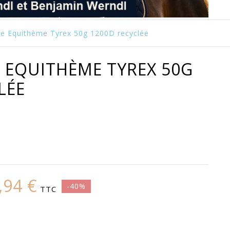
re Equithème Tyrex 50g 1200D recyclée
 EQUITHÈME TYREX 50G
LÉE
,94 €
-40%
TTC