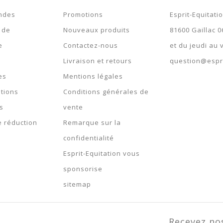
Expédié 5-7 jours
ndes
Promotions
Esprit-Equitati
Expédié 5-7 jours
 de
Nouveaux produits
81600 Gaillac 0
e
Contactez-nous
et du jeudi au
Livraison et retours
question@espri
es
Mentions légales
tions
Conditions générales de
s
vente
 réduction
Remarque sur la
confidentialité
Esprit-Equitation vous
sponsorise
sitemap
Recevez no