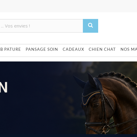
Produit supprimé du panier
Produit ajouté au panier
UB PATURE
PANSAGE SOIN
CADEAUX
CHIEN CHAT
NOS M