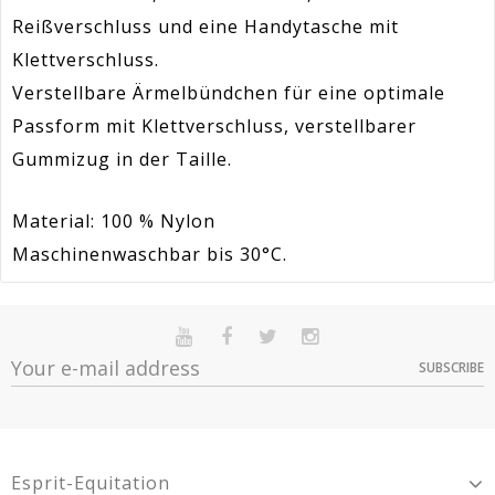
Reißverschluss und eine Handytasche mit
Klettverschluss.
Verstellbare Ärmelbündchen für eine optimale
Passform mit Klettverschluss, verstellbarer
Gummizug in der Taille.
Material: 100 % Nylon
Maschinenwaschbar bis 30°C
.
Artikel-
En stock
Sur commande
Indisponible
ES_9360401XXL
Nr.:
SUBSCRIBE
Option
Quantité
Prix
Dispo
Material
Nylon
Navy - 36 - XS -
Förderung
75
> 10
29,99 €
ES9360401XS
Navy - 48 - XXXL -
Article 2-Year Warranty For Presumed Lack
10
29,99 €
Warranty
Esprit-Equitation
ES9360401XXXL
Of Conformity.