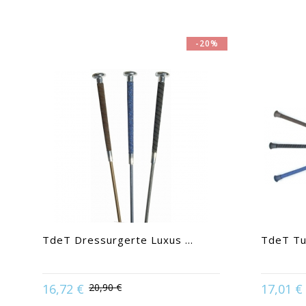
-20%
TdeT Dressurgerte Luxus ...
TdeT Tur
Availabl
16,72 €
20,90 €
17,01 €
Available in:
Schwarz / Grau