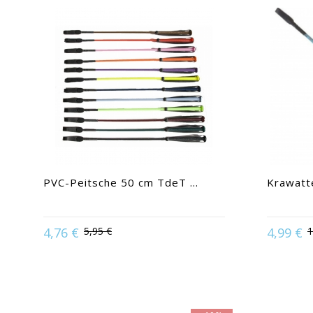
PVC-Peitsche 50 cm TdeT ...
Krawatte
Available in
4,76 €
5,95 €
4,99 €
1
Available in:
50