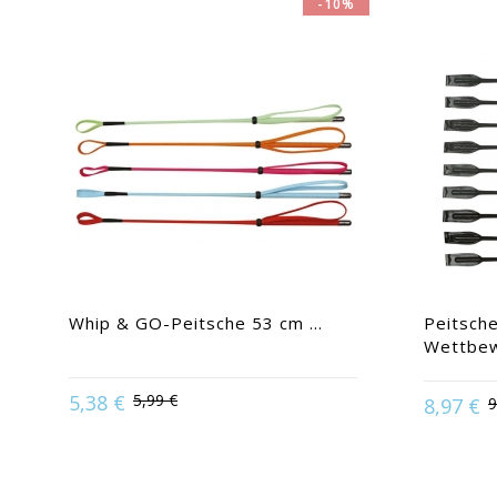
-10%
Whip & GO-Peitsche 53 cm ...
Peitsch
Wettbe
Available i
| Beige / 
Available in:
Fuchsia | Himmelblau |
Rosa | Him
5,38 €
5,99 €
8,97 €
9
Orange | Rot | Schwarz
| Rot / Schw