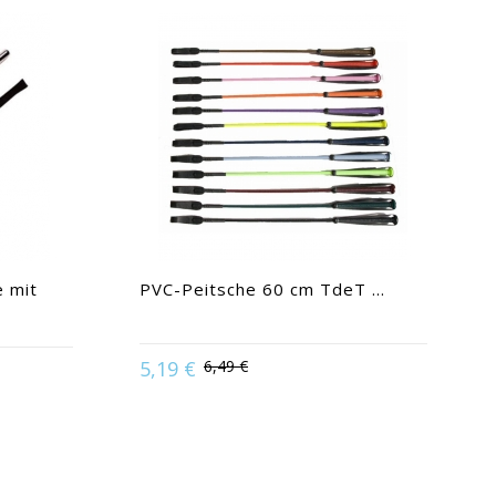
e mit
PVC-Peitsche 60 cm TdeT ...
5,19 €
6,49 €
Available in:
60
 Weiß