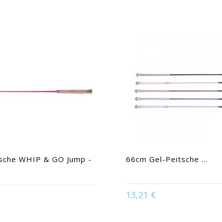
tsche WHIP & GO Jump -
66cm Gel-Peitsche ...
:
Himmelblau | Malve | Rose |
13,21 €
Available in:
Braun | Rose |
Schwarz