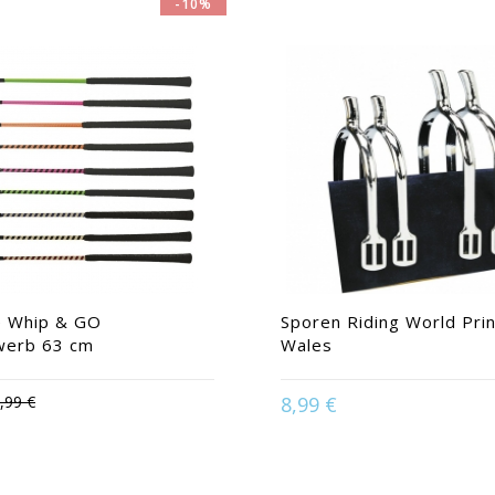
-10%
e Whip & GO
Sporen Riding World Prin
werb 63 cm
Wales
n:
Beige / Choco | Beige / Navy
Schwarz | Braun | Grau | Grau /
mel / Schoko | Marine / Himmel
,99 €
8,99 €
arz | Schwarz | Schwarz / Lila |
Available in:
15mm | 20mm