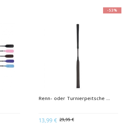
-53%
Renn- oder Turnierpeitsche ...
13,99 €
29,95 €
 Violett
Available in:
Dunkelbraun