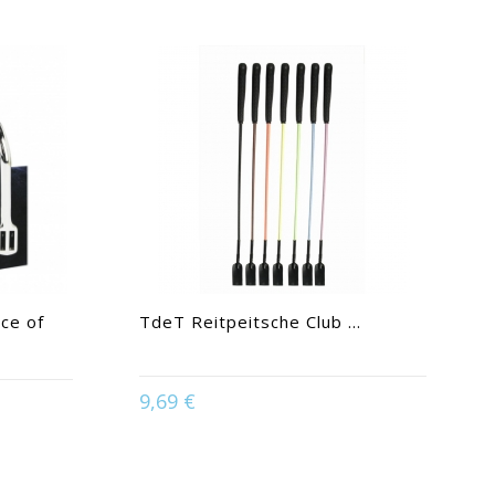
ce of
TdeT Reitpeitsche Club ...
9,69 €
Available in:
Himmelblau | Orange |
 | 30mm