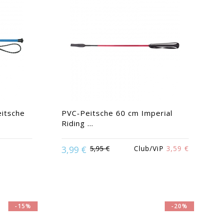
itsche
PVC-Peitsche 60 cm Imperial
Riding ...
nigsblau |
 | Türkis |
3,99 €
5,95 €
Club/ViP
3,59 €
Available in:
Rot
-15%
-20%