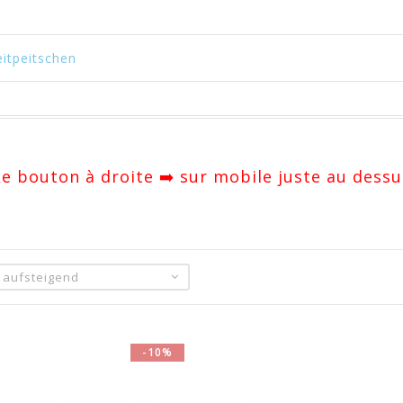
eitpeitschen
 Le bouton à droite ➡️ sur mobile juste au dessu
: aufsteigend
-10%