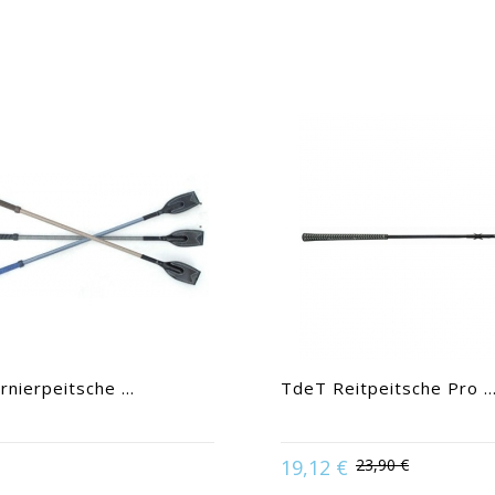
nierpeitsche ...
TdeT Reitpeitsche Pro ..
e in:
Braun | Marine | Rot |
19,12 €
23,90 €
Schwarz
Available in:
52 |