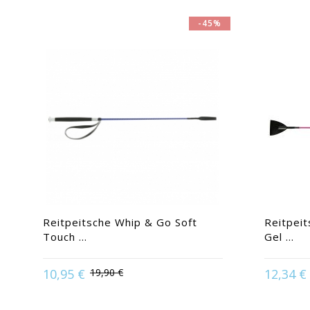
-45%
Reitpeitsche Whip & Go Soft
Reitpei
Touch ...
Gel ...
Available in
10,95 €
19,90 €
12,34 €
Available in:
Rot