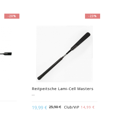
-20%
-23%
.
Reitpeitsche Lami-Cell Masters
...
19,99 €
25,90 €
Club/ViP
14,99 €
Available in:
55