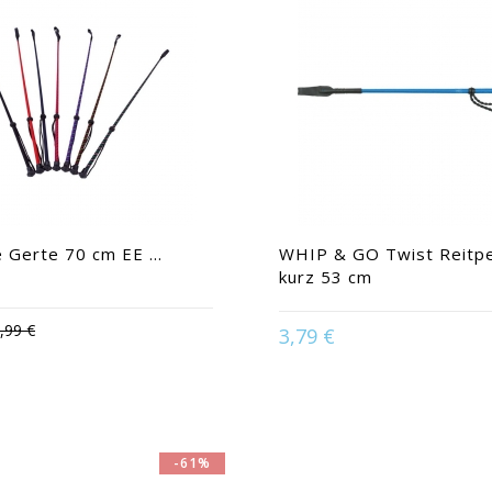
 Gerte 70 cm EE ...
WHIP & GO Twist Reitpe
kurz 53 cm
Available in:
Himmelblau | Kö
Marine | Rose | Rot | Schwarz
,99 €
3,79 €
ailable in:
Rot / Gelb
Violett
-61%