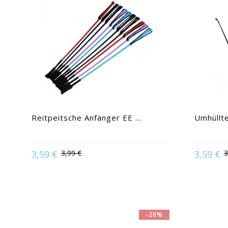
Reitpeitsche Anfänger EE ...
Umhüllte
3,59 €
3,99 €
3,59 €
3
Available in:
Blau | Rot |
Av
-20%