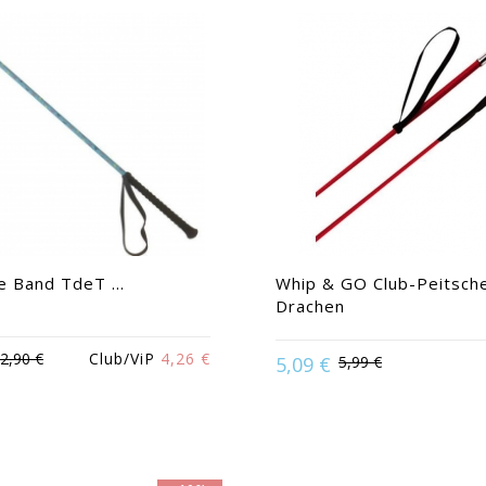
 Band TdeT ...
Whip & GO Club-Peitsch
Drachen
:
Braun | Grau | Marine | Rot |
2,90 €
Club/ViP
4,26 €
5,09 €
5,99 €
Türkis | Violett
Available in:
Schwarz |