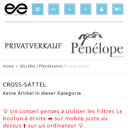
Product deleted from the cart
Product added to the cart
x
x
0
DE
Home
/
SELLERIE
/
Pferdesattel
/
Cross-Sättel
CROSS-SÄTTEL
Keine Artikel in dieser Kategorie.
💡 Un conseil penses à utiliser les Filtres Le
bouton à droite ➡️ sur mobile juste au
dessus ⬆️ sur un ordinateur 💡