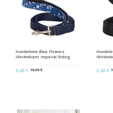
Hundeleine Blue Flowers
Hundele
IRHAmbient Imperial Riding
IRHAmbi
8,48 €
16,95 €
8,48 €
1
Available in:
Marine