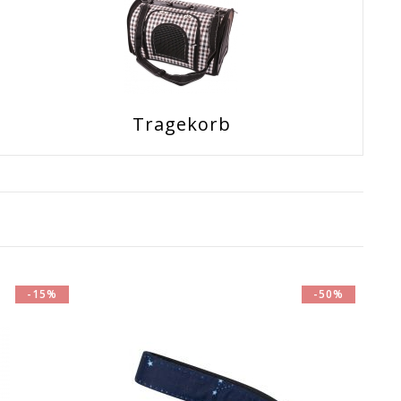
Tragekorb
-15%
-50%