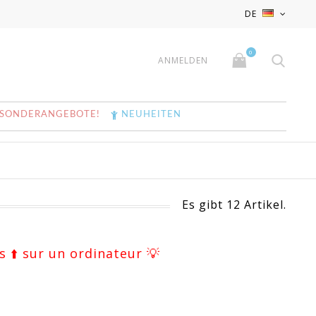
x
x
DE
0
ANMELDEN
SONDERANGEBOTE!
NEUHEITEN
Es gibt 12 Artikel.
s ⬆️ sur un ordinateur 💡