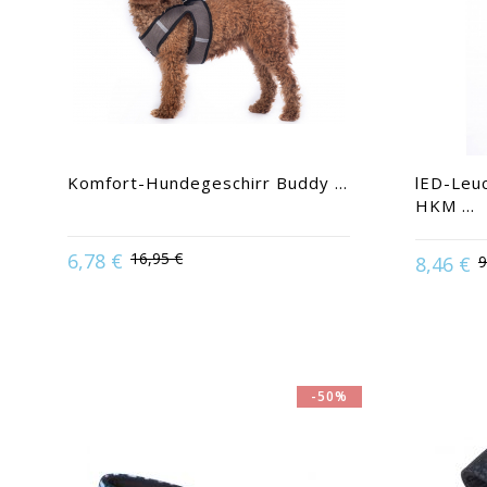
Komfort-Hundegeschirr Buddy ...
lED-Leu
HKM ...
6,78 €
16,95 €
8,46 €
9
Available in:
L | M | S
-50%