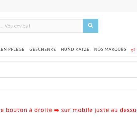
Product deleted from the cart
Product added to the cart
ZEN PFLEGE
GESCHENKE
HUND KATZE
NOS MARQUES
 Le bouton à droite ➡️ sur mobile juste au dessu