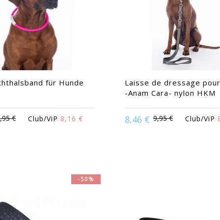
chthalsband für Hunde
Laisse de dressage pour
-Anam Cara- nylon HKM
,95 €
8,46 €
9,95 €
Club/ViP
8,16 €
Club/ViP
Available in:
Gelb
Available in:
L | M |
-50%