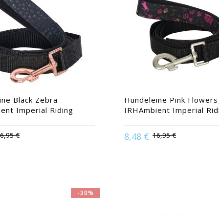
ine Black Zebra
Hundeleine Pink Flowers
ent Imperial Riding
IRHAmbient Imperial Rid
6,95 €
8,48 €
16,95 €
Available in:
Marine
Available in:
Marin
-30%