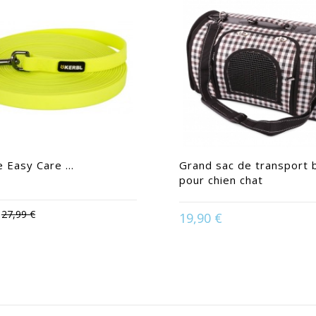
e Easy Care ...
Grand sac de transport 
pour chien chat
27,99 €
19,90 €
Available in:
10 m
Available in:
43