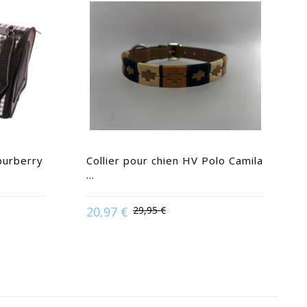
burberry
Collier pour chien HV Polo Camila
...
20,97 €
29,95 €
Available in:
M |