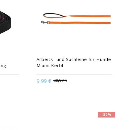
Arbeits- und Suchleine für Hunde
ing
Miami Kerbl
9,99 €
20,99 €
e
Available in:
10 m
-30%