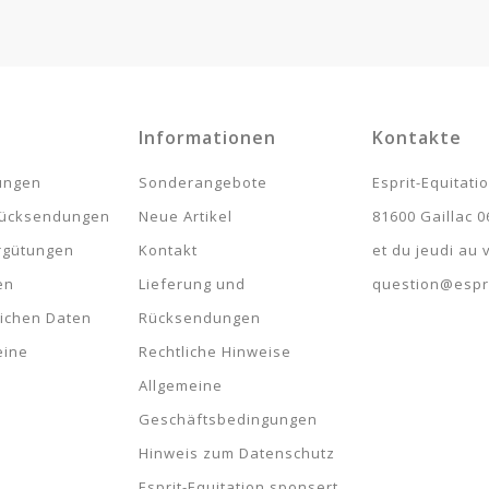
Informationen
Kontakte
lungen
Sonderangebote
Esprit-Equitati
rücksendungen
Neue Artikel
81600 Gaillac 0
rgütungen
Kontakt
et du jeudi au
en
Lieferung und
question@espri
lichen Daten
Rücksendungen
eine
Rechtliche Hinweise
Allgemeine
Geschäftsbedingungen
Hinweis zum Datenschutz
Esprit-Equitation sponsert