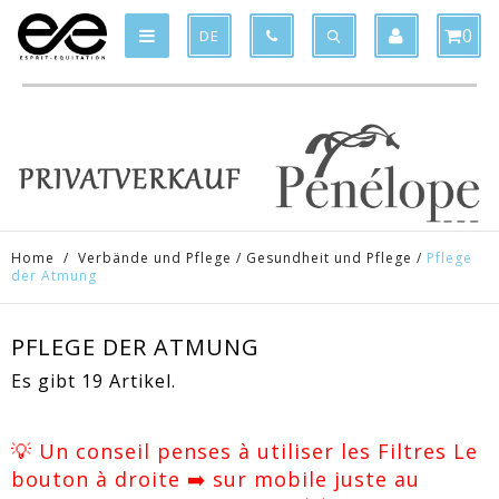
Product deleted from the cart
Product added to the cart
x
x
0
DE
Home
/
Verbände und Pflege
/
Gesundheit und Pflege
/
Pflege
der Atmung
PFLEGE DER ATMUNG
Es gibt 19 Artikel.
💡 Un conseil penses à utiliser les Filtres Le
bouton à droite ➡️ sur mobile juste au