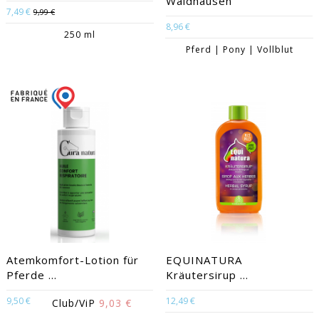
Waldhausen
7,49 €
9,99 €
8,96 €
250 ml
Pferd | Pony | Vollblut
Atemkomfort-Lotion für
EQUINATURA
Pferde ...
Kräutersirup ...
9,50 €
12,49 €
Club/ViP
9,03 €