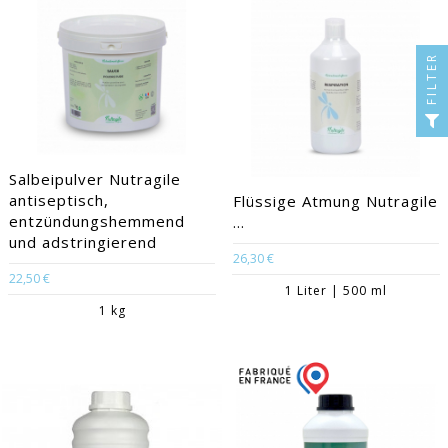
FILTER
Salbeipulver Nutragile
antiseptisch,
Flüssige Atmung Nutragile
entzündungshemmend
...
und adstringierend
26,30 €
22,50 €
1 Liter | 500 ml
1 kg