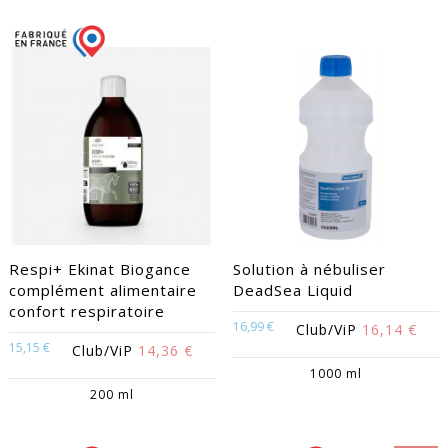
Respi+ Ekinat Biogance
Solution à nébuliser
complément alimentaire
DeadSea Liquid
confort respiratoire
16,99 €
Club/ViP
16,14 €
15,15 €
Club/ViP
14,36 €
1000 ml
200 ml