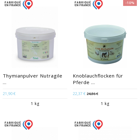
-10%
Thymianpulver Nutragile
Knoblauchflocken für
...
Pferde ...
21,90 €
22,37 €
24,86 €
1 kg
1 kg