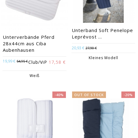
Unterband Soft Penelope
Leprévost ...
Unterverbände Pferd
28x44cm aus Ciba
20,93 €
27,90 €
Aubenhausen
Kleines Modell
19,99 €
54,95 €
Club/ViP
17,58 €
Weiß
-40%
OUT OF STOCK
-20%