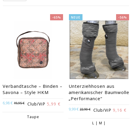
-65%
NEUE
-56%
EACUTE;S
Verbandtasche – Binden –
Unterziehhosen aus
Savona – Style HKM
amerikanischer Baumwolle
„Performance“
6,98 €
19,95 €
Club/ViP
5,99 €
9,99 €
22,90 €
Club/ViP
9,16 €
Taupe
L | M |