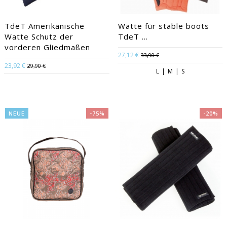
TdeT Amerikanische
Watte für stable boots
Watte Schutz der
TdeT ...
vorderen Gliedmaßen
27,12 €
33,90 €
23,92 €
29,90 €
L | M | S
NEUE
-75%
-20%