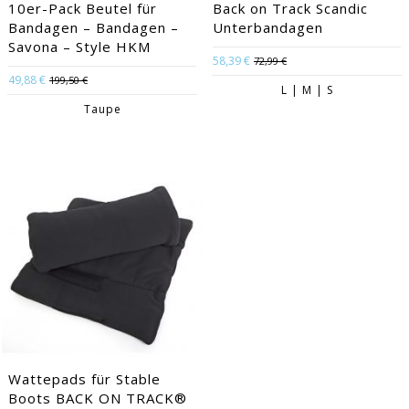
10er-Pack Beutel für
Back on Track Scandic
Bandagen – Bandagen –
Unterbandagen
Savona – Style HKM
58,39 €
72,99 €
49,88 €
199,50 €
L | M | S
Taupe
Wattepads für Stable
Boots BACK ON TRACK®