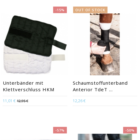
-15%
OUT OF STOCK
Unterbänder mit
Schaumstoffunterband
Klettverschluss HKM
Anterior TdeT ...
11,01 €
12,26 €
12,95 €
-57%
-50%