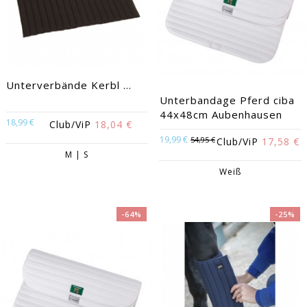
Unterverbände Kerbl ...
Unterbandage Pferd ciba
44x48cm Aubenhausen
18,99 €
Club/ViP
18,04 €
19,99 €
54,95 €
Club/ViP
17,58 €
M | S
Weiß
-64%
-25%