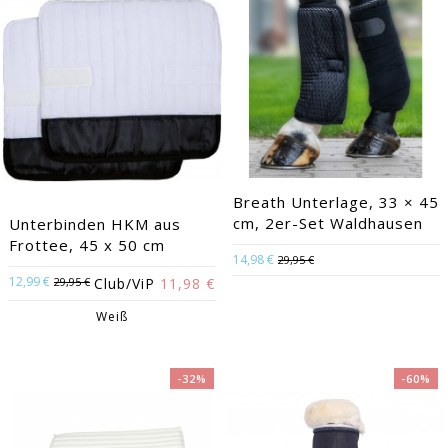
Breath Unterlage, 33 × 45
cm, 2er-Set Waldhausen
Unterbinden HKM aus
Frottee, 45 x 50 cm
14,98 €
29,95 €
12,99 €
29,95 €
Club/ViP
11,98 €
Weiß
-32%
-60%