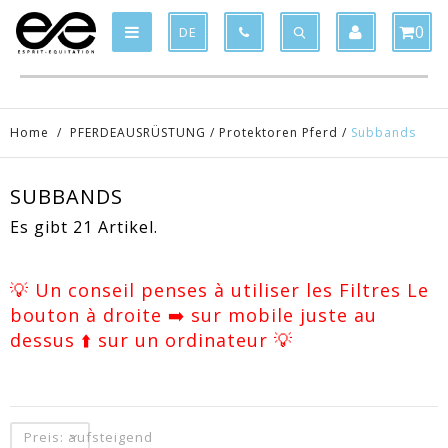
Product deleted from the cart
Product added to the cart
x
x
0
DE
Home
/
PFERDEAUSRÜSTUNG
/
Protektoren Pferd
/
Subbands
SUBBANDS
Es gibt 21 Artikel.
💡 Un conseil penses à utiliser les Filtres Le
bouton à droite ➡️ sur mobile juste au
dessus ⬆️ sur un ordinateur 💡
Preis: aufsteigend