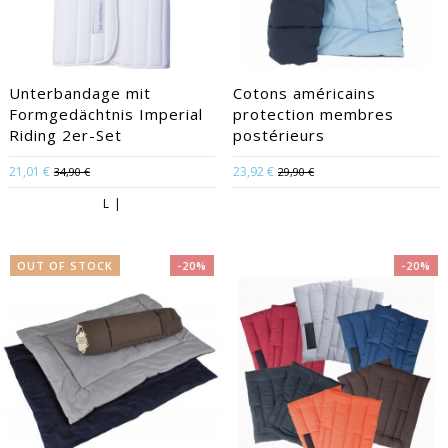
Unterbandage mit
Cotons américains
Formgedächtnis Imperial
protection membres
Riding 2er-Set
postérieurs
21,01 €
23,92 €
34,90 €
29,90 €
L |
OUT OF STOCK
-20%
-20%