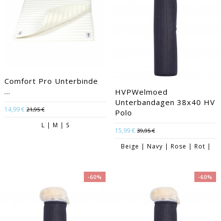
Comfort Pro Unterbinde
...
HVPWelmoed
Unterbandagen 38x40 HV
14,99 €
21,95 €
Polo
L | M | S
15,99 €
39,95 €
Beige | Navy | Rose | Rot |
-60%
-60%