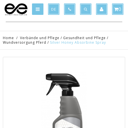
Product deleted from the cart
Product added to the cart
x
x
0
DE
Home
/
Verbände und Pflege
/
Gesundheit und Pflege
/
Wundversorgung Pferd
/
Silver Honey Absorbine Spray