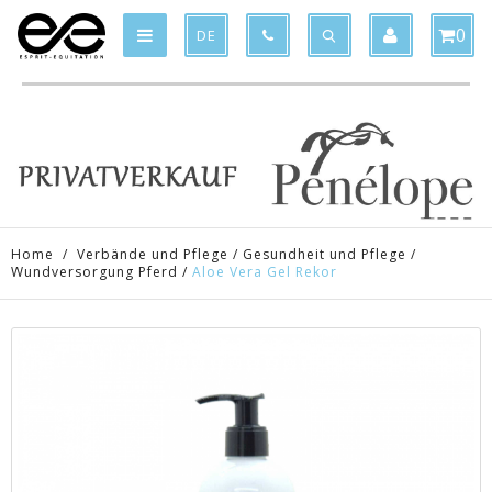
Product deleted from the cart
Product added to the cart
x
x
0
DE
Home
/
Verbände und Pflege
/
Gesundheit und Pflege
/
Wundversorgung Pferd
/
Aloe Vera Gel Rekor