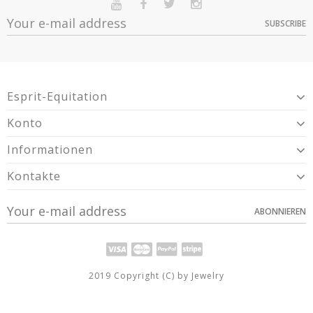
Nr.:
SUBSCRIBE
Option
Quantité
Prix
Dispo
Herkunft
Frankreich
500 ml -
Article 2-Year Warranty For Presumed Lack Of
1
26,99 €
Warranty
385024
Conformity.
Esprit-Equitation
Konto
Informationen
Kontakte
ABONNIEREN
2019 Copyright (C) by Jewelry