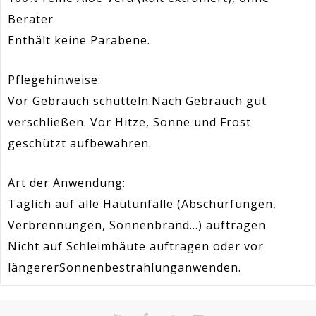
Berater
Enthält keine Parabene.
Pflegehinweise
:
Vor Gebrauch schütteln
.
Nach Gebrauch gut
verschließen. Vor Hitze, Sonne und Frost
geschützt aufbewahren.
Art der Anwendung:
Täglich auf alle Hautunfälle (Abschürfungen,
Verbrennungen, Sonnenbrand...) auftragen
Nicht auf Schleimhäute auftragen oder vor
längerer
Sonnenbestrahlung
anwenden.
Artikel-
En stock
Sur commande
Indisponible
385024