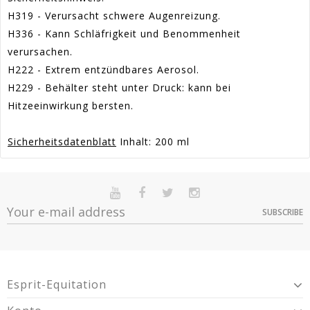
H319 - Verursacht schwere Augenreizung.
H336 - Kann Schläfrigkeit und Benommenheit
verursachen.
H222 - Extrem entzündbares Aerosol.
H229 - Behälter steht unter Druck: kann bei
Hitzeeinwirkung bersten.
Sicherheitsdatenblatt
Inhalt: 200 ml
Artikel-
En stock
Sur commande
Indisponible
3953700
Nr.:
SUBSCRIBE
Option
Quantité
Prix
Dispo
Article 2-Year Warranty For Presumed Lack Of
Warranty
Conformity.
200 ml -
9
10,95 €
3953700
Esprit-Equitation