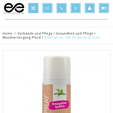
Product deleted from the cart
Product added to the cart
x
x
0
DE
Home
/
Verbände und Pflege
/
Gesundheit und Pflege
/
Wundversorgung Pferd
/
Silberspray, 200 ml Bense & Eicke