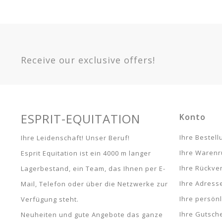
En stock
Sur commande
Indisponible
Warranty
Article 
Option
Quanti
200 ml -
15891
Receive our exclusive offers!
400 ml -
15876
ESPRIT-EQUITATION
Konto
Ihre Bestel
Ihre Leidenschaft! Unser Beruf!
Ihre Waren
Esprit Equitation ist ein 4000 m langer
Ihre Rückve
Lagerbestand, ein Team, das Ihnen per E-
Ihre Adress
Mail, Telefon oder über die Netzwerke zur
Ihre persön
Verfügung steht.
Ihre Gutsch
Neuheiten und gute Angebote das ganze