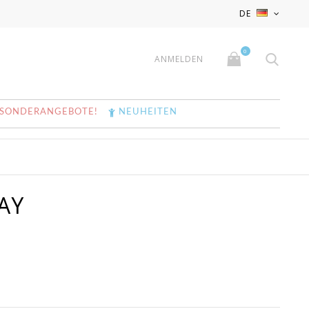
x
x
DE
0
ANMELDEN
SONDERANGEBOTE!
NEUHEITEN
AY