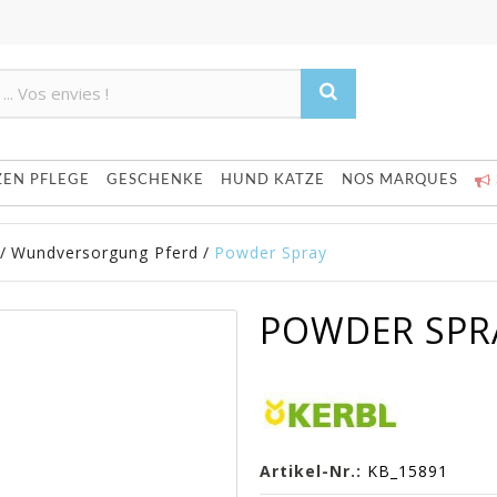
Product deleted from the cart
Product added to the cart
ZEN PFLEGE
GESCHENKE
HUND KATZE
NOS MARQUES
/
Wundversorgung Pferd
/
Powder Spray
POWDER SPR
Artikel-Nr.:
KB_15891