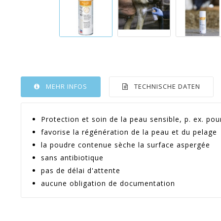
MEHR INFOS
TECHNISCHE DATEN
Protection et soin de la peau sensible, p. ex. pou
favorise la régénération de la peau et du pelage
la poudre contenue sèche la surface aspergée
sans antibiotique
pas de délai d'attente
aucune obligation de documentation
Artikel-Nr.:
KB_1589