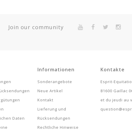
2-Year Warranty For Presumed Lack Of Conformity.
té
Prix
Join our community
4
11,9
1
18,9
Informationen
Kontakte
lungen
Sonderangebote
Esprit-Equitati
rücksendungen
Neue Artikel
81600 Gaillac 0
rgütungen
Kontakt
et du jeudi au
en
Lieferung und
question@espri
lichen Daten
Rücksendungen
eine
Rechtliche Hinweise