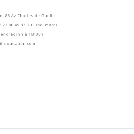
9,99 €
on, 86 Av Charles de Gaulle
6 27 80 45 82 Du lundi mardi
 vendredi 9h à 16h30h
t-equitation.com