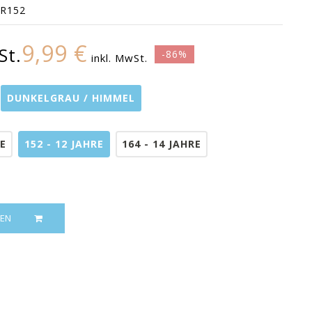
GR152
9,99 €
St.
-86%
inkl. MwSt.
DUNKELGRAU / HIMMEL
RE
152 - 12 JAHRE
164 - 14 JAHRE
EN