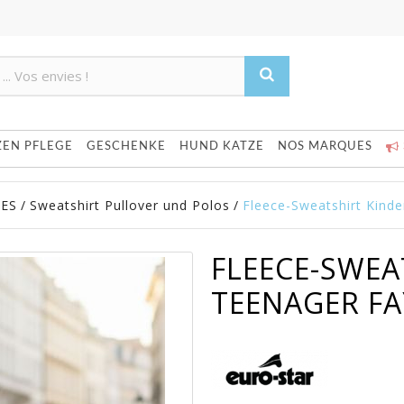
Product deleted from the cart
Product added to the cart
ZEN PFLEGE
GESCHENKE
HUND KATZE
NOS MARQUES
RES
/
Sweatshirt Pullover und Polos
/
Fleece-Sweatshirt Kinde
FLEECE-SWEA
TEENAGER FA