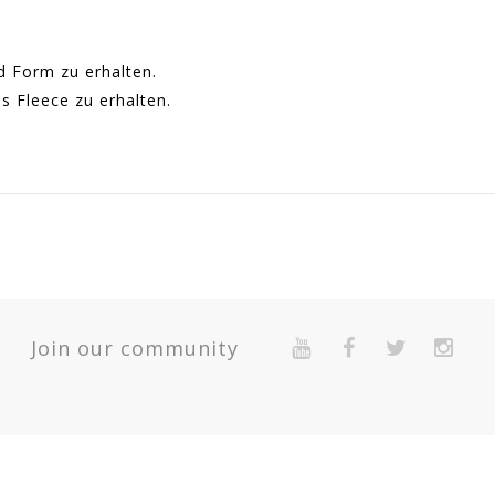
d Form zu erhalten.
s Fleece zu erhalten.
33001GR152
eenager
Quantité
Join our community
> 1
2-Year Warranty For Presumed Lack Of Conformity.
> 1
> 1
> 1