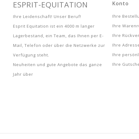
ES711033001GR152
ESPRIT-EQUITATION
Konto
Dunkelgrau / Himmel - 164 - 14 Jahre -
ES711033001GR164
Ihre Bestel
Ihre Leidenschaft! Unser Beruf!
Ihre Waren
Esprit Equitation ist ein 4000 m langer
Ihre Rückve
Lagerbestand, ein Team, das Ihnen per E-
Ihre Adress
Mail, Telefon oder über die Netzwerke zur
Ihre persön
Verfügung steht.
Ihre Gutsch
Neuheiten und gute Angebote das ganze
Jahr über