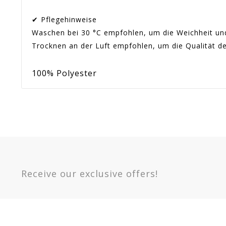
✔ Pflegehinweise
Waschen bei 30 °C empfohlen, um die Weichheit un
Trocknen an der Luft empfohlen, um die Qualität de
100% Polyester
Artikel-Nr.:
ES_7110
En stock
Sur commande
Indisponible
Für Wen
Kind / T
Option
Beige / Choco - 152 - 12 Jahre -
Förderung
86
ES711033001BE152
Receive our exclusive offers!
Warranty
Article 
Beige / Choco - 164 - 14 Jahre -
ES711033001BE164
Dunkelgrau / Himmel - 140 - 10 Jahre -
ES711033001GE140
Dunkelgrau / Himmel - 152 - 12 Jahre -