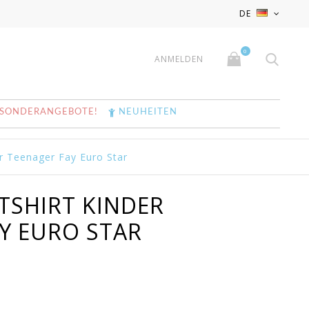
x
x
DE
0
ANMELDEN
SONDERANGEBOTE!
NEUHEITEN
r Teenager Fay Euro Star
TSHIRT KINDER
Y EURO STAR