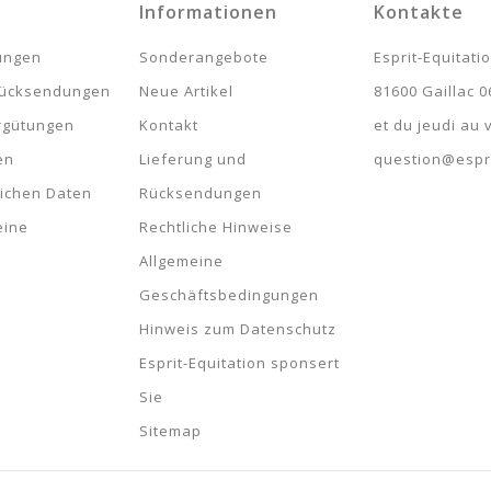
Informationen
Kontakte
2
lungen
Sonderangebote
Esprit-Equitati
rücksendungen
Neue Artikel
81600 Gaillac 0
rgütungen
Kontakt
et du jeudi au
en
Lieferung und
question@espri
lichen Daten
Rücksendungen
eine
Rechtliche Hinweise
Allgemeine
Geschäftsbedingungen
Hinweis zum Datenschutz
Esprit-Equitation sponsert
Sie
Sitemap