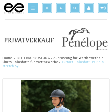
Product deleted from the cart
Product added to the cart
x
x
0
DE
Home
/
REITERAUSRÜSTUNG
/
Ausrüstung für Wettbewerbe
/
Shirts Poloshirts für Wettbewerbe
/
Turnier-Poloshirt HV-Polo
stretch Syl