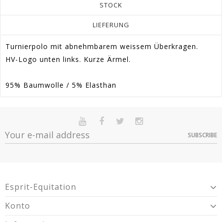
STOCK
LIEFERUNG
Turnierpolo mit abnehmbarem weissem Überkragen.
HV-Logo unten links. Kurze Ärmel.
95% Baumwolle / 5% Elasthan
Artikel-
En stock
Sur commande
Indisponible
0403090003BLL
Nr.:
SUBSCRIBE
Option
Quantité
Prix
Dispo
Förderung
64
Weiß - L -
Article 2-Year Warranty For Presumed Lack
> 10
17,99 €
Warranty
0403090003BLL
Of Conformity.
Weiß - XXL -
1
17,99 €
Esprit-Equitation
0403090003BLXXL
Champagner - XS -
1
17,99 €
Konto
0403090003BEXS
Champagner - L -