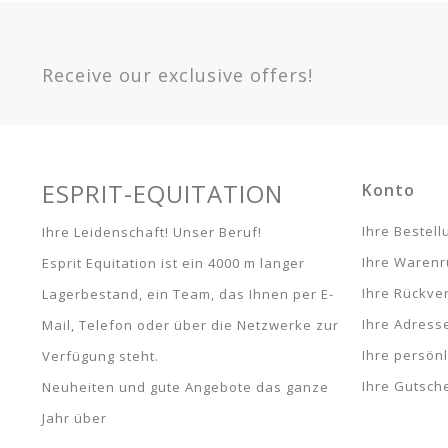
Option
Schwarz - Vollblut / Pferd -
Art Des Teppichs
Gemisch
7479
Receive our exclusive offers!
Warranty
Article 
ESPRIT-EQUITATION
Konto
Ihre Bestel
Ihre Leidenschaft! Unser Beruf!
Ihre Waren
Esprit Equitation ist ein 4000 m langer
Ihre Rückve
Lagerbestand, ein Team, das Ihnen per E-
Ihre Adress
Mail, Telefon oder über die Netzwerke zur
Ihre persön
Verfügung steht.
Ihre Gutsch
Neuheiten und gute Angebote das ganze
Jahr über