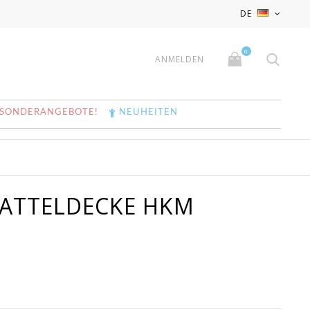
x
x
DE
0
ANMELDEN
SONDERANGEBOTE!
NEUHEITEN
SATTELDECKE HKM