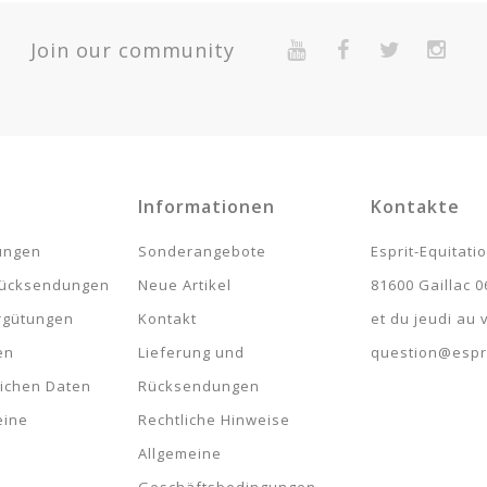
Quantité
t
Join our community
7
2-Year Warranty For Presumed Lack Of Conformity.
Informationen
Kontakte
lungen
Sonderangebote
Esprit-Equitati
rücksendungen
Neue Artikel
81600 Gaillac 0
rgütungen
Kontakt
et du jeudi au
en
Lieferung und
question@espri
lichen Daten
Rücksendungen
eine
Rechtliche Hinweise
Allgemeine
Geschäftsbedingungen