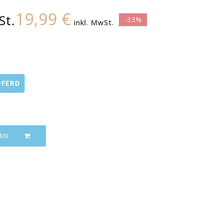
19,99 €
St.
-33%
inkl. MwSt.
PFERD
EN