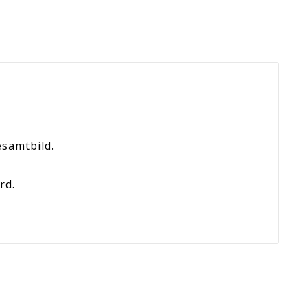
esamtbild
.
rd.