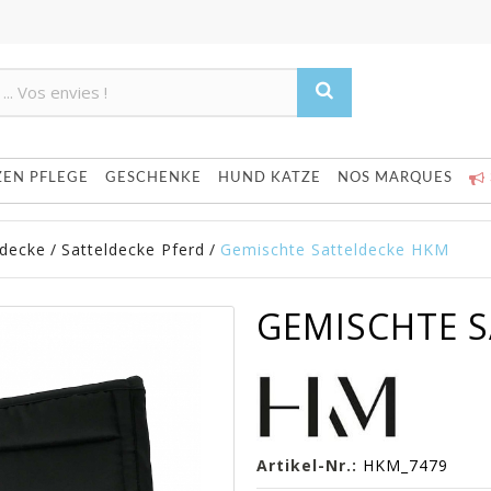
Product deleted from the cart
Product added to the cart
ZEN PFLEGE
GESCHENKE
HUND KATZE
NOS MARQUES
ldecke
/
Satteldecke Pferd
/
Gemischte Satteldecke HKM
GEMISCHTE 
Artikel-Nr.:
HKM_7479