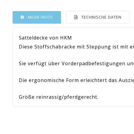
MEHR INFOS
TECHNISCHE DATEN
Satteldecke von HKM
Diese Stoffschabracke mit Steppung ist mit e
Sie verfügt über Vorderpadbefestigungen und
Die ergonomische Form erleichtert das Auszie
Größe reinrassig/pferdgerecht
.
Artikel-Nr.:
HKM_74
En stock
Sur commande
Indisponible
Förderung
33