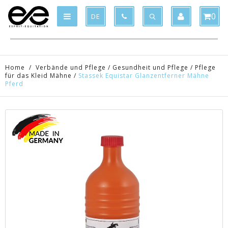
Product deleted from the cart
Product added to the cart
x
x
0
DE
Home
/
Verbände und Pflege
/
Gesundheit und Pflege
/
Pflege
für das Kleid Mähne
/
Stassek Equistar Glanzentferner Mähne
Pferd