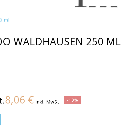
0 ml
OO WALDHAUSEN 250 ML
8,06 €
t.
-10%
inkl. MwSt.