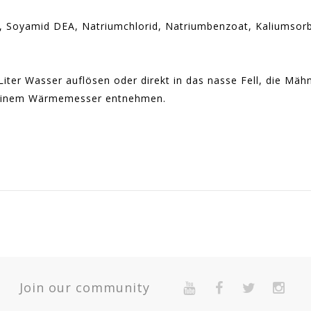
, Soyamid DEA, Natriumchlorid, Natriumbenzoat, Kaliumsorb
Liter Wasser auflösen oder direkt in das nasse Fell, die M
t einem Wärmemesser entnehmen.
2-Year Warranty For Presumed Lack Of Conformity.
ité
Prix
Join our community
10
8,0