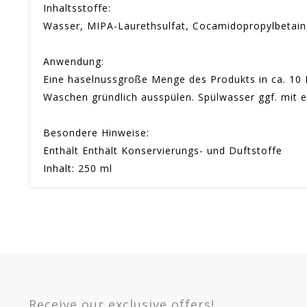
Inhaltsstoffe:
Wasser, MIPA-Laurethsulfat, Cocamidopropylbetain
Anwendung:
Eine haselnussgroße Menge des Produkts in ca. 10 
Waschen gründlich ausspülen. Spülwasser ggf. mi
Besondere Hinweise:
Enthält Enthält Konservierungs- und Duftstoffe
Inhalt: 250 ml
Artikel-Nr.:
393700
En stock
Sur commande
Indisponible
Warranty
Article 
Option
Quant
250 ml -
393700
Receive our exclusive offers!