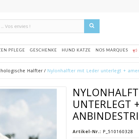
Product deleted from the cart
Product added to the cart
ZEN PFLEGE
GESCHENKE
HUND KATZE
NOS MARQUES
thologische Halfter
/
Nylonhalfter mit Leder unterlegt + amer
NYLONHALFT
UNTERLEGT 
ANBINDESTRI
Artikel-Nr.:
P_510160328