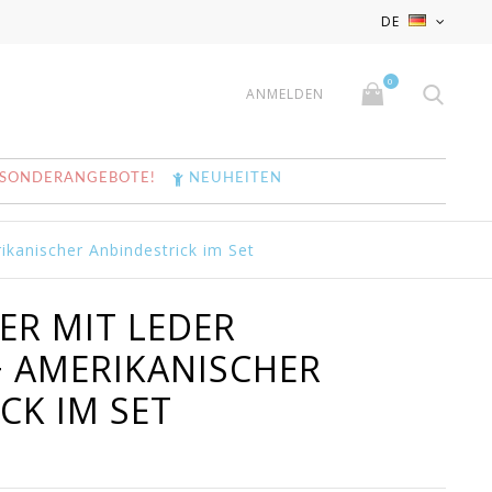
x
x
DE
0
ANMELDEN
SONDERANGEBOTE!
NEUHEITEN
ikanischer Anbindestrick im Set
ER MIT LEDER
+ AMERIKANISCHER
CK IM SET