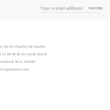
9,99 €
SUBSCRIBE
9,99 €
9,99 €
9,99 €
9,99 €
on, 86 Av Charles de Gaulle
9,99 €
6 27 80 45 82 Du lundi mardi
 vendredi 9h à 16h30h
9,99 €
t-equitation.com
9,99 €
9,99 €