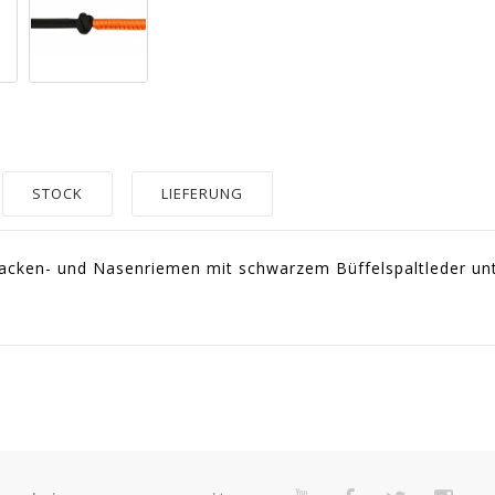
STOCK
LIEFERUNG
 Nacken- und Nasenriemen mit schwarzem Büffelspaltleder un
0328
2-Year Warranty For Presumed Lack Of Conformity.
Quantité