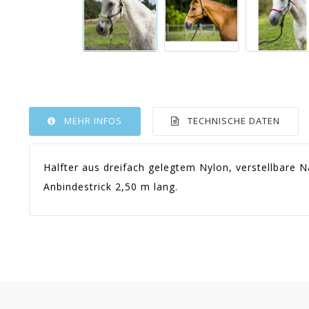
MEHR INFOS
TECHNISCHE DATEN
Halfter aus dreifach gelegtem Nylon, verstellbare
Anbindestrick 2,50 m lang.
Artikel-Nr.:
P_51016
En stock
Sur commande
Indisponible
Warranty
Article 
Option
Fuchsia - Vollblut -