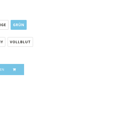
NGE
GRÜN
NY
VOLLBLUT
EN