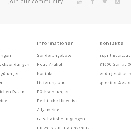
Join our community
Expédié 5-7 jours
Expédié 5-7 jours
Expédié 5-7 jours
Expédié 5-7 jours
Informationen
Kontakte
Expédié 5-7 jours
lungen
Sonderangebote
Esprit-Equitati
Expédié 5-7 jours
rücksendungen
Neue Artikel
81600 Gaillac 0
rgütungen
Kontakt
et du jeudi au
1
en
Lieferung und
question@espri
Expédié 5-7 jours
lichen Daten
Rücksendungen
eine
Rechtliche Hinweise
Expédié 5-7 jours
Allgemeine
Geschäftsbedingungen
Hinweis zum Datenschutz