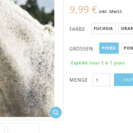
9,99 €
inkl. MwSt.
FUCHSIA
ORA
FARBE
PFERD
PO
GRÖSSEN
Expédié sous 5 à 7 jours
MENGE
KAUF