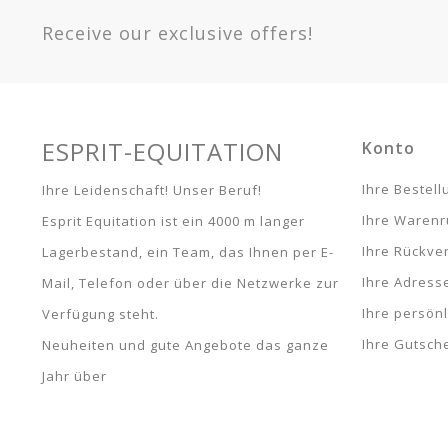
510160232
Receive our exclusive offers!
Fuchsia - Pony -
510160132
Fuchsia - Pferd -
510160332
Orange - Vollblut -
510160222
ESPRIT-EQUITATION
Konto
Orange - Pony -
510160122
Ihre Bestel
Ihre Leidenschaft! Unser Beruf!
Orange - Pferd -
Ihre Waren
Esprit Equitation ist ein 4000 m langer
510160322
Grün - Vollblut -
Ihre Rückve
Lagerbestand, ein Team, das Ihnen per E-
510160228
Ihre Adress
Mail, Telefon oder über die Netzwerke zur
Grün - Pony -
510160128
Ihre persön
Verfügung steht.
Grün - Pferd -
Ihre Gutsch
Neuheiten und gute Angebote das ganze
510160328
Jahr über