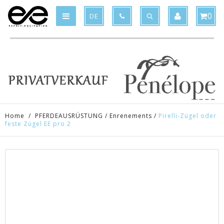
Product deleted from the cart
Product added to the cart
x
x
0
DE
Home
/
PFERDEAUSRÜSTUNG
/
Enrenements
/
Pirelli-Zügel oder
feste Zügel EE pro 2