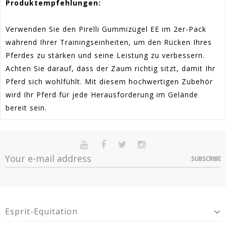
Produktempfehlungen:
Verwenden Sie den Pirelli Gummizügel EE im 2er-Pack
während Ihrer Trainingseinheiten, um den Rücken Ihres
Pferdes zu stärken und seine Leistung zu verbessern.
Achten Sie darauf, dass der Zaum richtig sitzt, damit Ihr
Pferd sich wohlfühlt. Mit diesem hochwertigen Zubehör
wird Ihr Pferd für jede Herausforderung im Gelände
bereit sein.
Artikel-
En stock
Sur commande
Indisponible
3429100005D
Nr.:
SUBSCRIBE
Option
Quantité
Prix
Dispo
Article 2-Year Warranty For Presumed Lack Of
Warranty
Conformity.
Vollblut / Pferd -
> 10
13,94 €
3429100005D
Esprit-Equitation