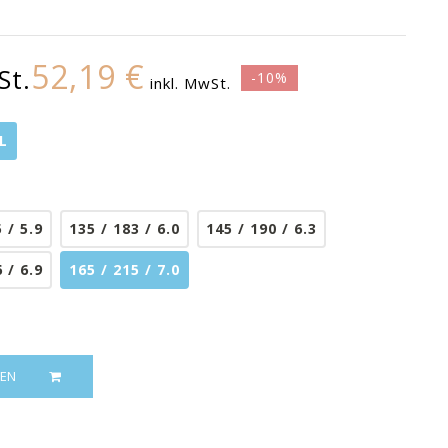
52,19 €
St.
-10%
inkl. MwSt.
L
 / 5.9
135 / 183 / 6.0
145 / 190 / 6.3
 / 6.9
165 / 215 / 7.0
EN