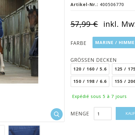
Artikel-Nr.:
400506770
57,99 €
inkl. Mw
MARINE / HIMME
FARBE
GRÖSSEN DECKEN
120 / 160 / 5.6
125 / 175
150 / 198 / 6.6
155 / 206
Expédié sous 5 à 7 jours
MENGE
KAUF