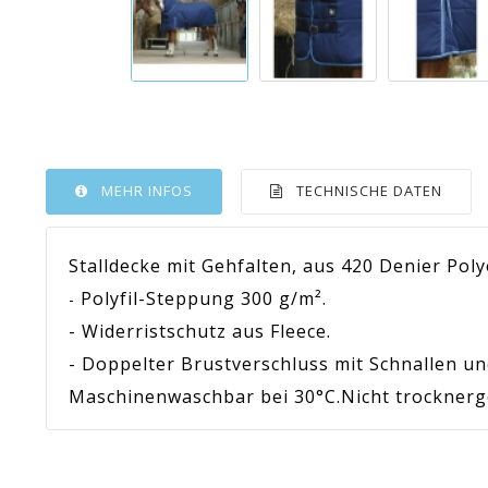
MEHR INFOS
TECHNISCHE DATEN
Stalldecke mit Gehfalten, aus 420 Denier Pol
Polyfil-Steppung 300 g/m²
.
-
- Widerristschutz aus Fleece
.
- Doppelter Brustverschluss mit Schnallen u
Maschinenwaschbar bei 30°C
.
Nicht trocknerg
Artikel-Nr.:
-10%
4005067
En stock
Sur commande
Indisponible