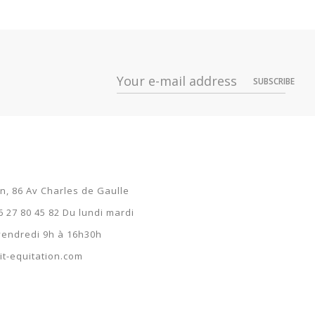
Prix
Dispo
s
52,19 €
SUBSCRIBE
s
52,19 €
s
52,19 €
s
52,19 €
52,19 €
on, 86 Av Charles de Gaulle
s
52,19 €
6 27 80 45 82 Du lundi mardi
 vendredi 9h à 16h30h
s
52,19 €
t-equitation.com