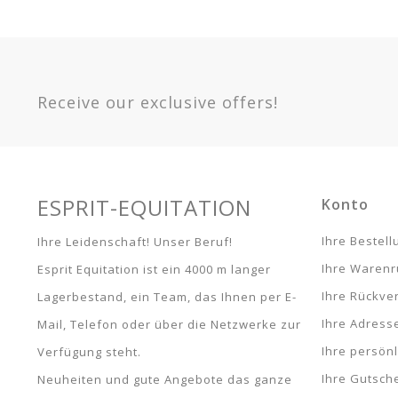
Grammatur
300 G
Option
Marine / Himmel - 150 / 198 / 6.6 -
Denier
420 D
400506766
Receive our exclusive offers!
Warranty
Article 
Marine / Himmel - 155 / 206 / 6.9 -
400506769
Marine / Himmel - 165 / 215 / 7.0 -
400506770
Stalldecke Riding
Marine / Himmel - 120 / 160 / 5.6 -
World 300g
400506756
ESPRIT-EQUITATION
Konto
Marine / Himmel - 125 / 175 / 5.9 -
44,09 €
48,99 €
400506759
Ihre Bestel
Ihre Leidenschaft! Unser Beruf!
Marine / Himmel - 135 / 183 / 6.0 -
Ihre Waren
Esprit Equitation ist ein 4000 m langer
400506760
Marine / Himmel - 145 / 190 / 6.3 -
Ihre Rückve
Lagerbestand, ein Team, das Ihnen per E-
400506763
Ihre Adress
Mail, Telefon oder über die Netzwerke zur
Ihre persön
Verfügung steht.
Ihre Gutsch
Neuheiten und gute Angebote das ganze