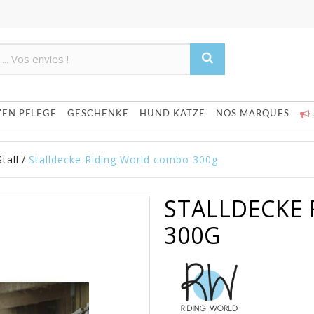
Product deleted from the cart
Product added to the cart
ZEN PFLEGE
GESCHENKE
HUND KATZE
NOS MARQUES
tall
/
Stalldecke Riding World combo 300g
STALLDECKE
300G