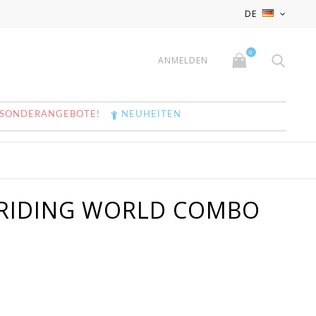
x
x
DE
0
ANMELDEN
SONDERANGEBOTE!
NEUHEITEN
 RIDING WORLD COMBO