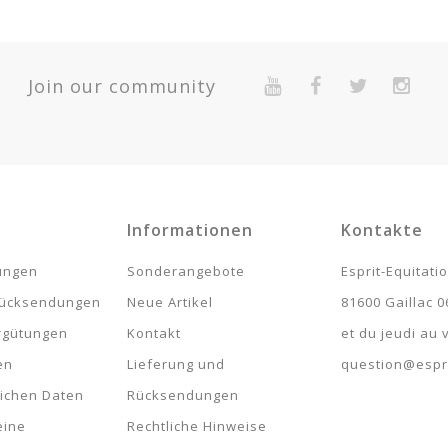
Quantité
Join our community
Expédié 5-7 jour
2-Year Warranty For Presumed Lack Of Conformity.
Expédié 5-7 jour
Expédié 5-7 jour
Expédié 5-7 jour
Informationen
Kontakte
1
lungen
Sonderangebote
Esprit-Equitati
Expédié 5-7 jour
rücksendungen
Neue Artikel
81600 Gaillac 0
rgütungen
Kontakt
et du jeudi au
Expédié 5-7 jour
en
Lieferung und
question@espri
lichen Daten
Rücksendungen
eine
Rechtliche Hinweise