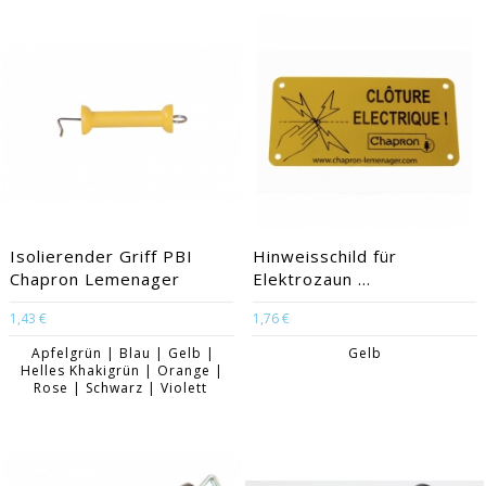
EACUTE;S
Isolierender Griff PBI
Hinweisschild für
Chapron Lemenager
Elektrozaun ...
1,43 €
1,76 €
Apfelgrün | Blau | Gelb |
Gelb
Helles Khakigrün | Orange |
Rose | Schwarz | Violett