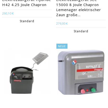
H42 4.25 Joule Chapron
15000 8 Joule Chapron
Lemenager elektrischer
260,10 €
Zaun große...
Standard
279,00 €
Standard
NEUE
Elektrozaungerät Master
Chapron Electrificateur
12.2 Solar 5W Chapron
Buffalo F8 16 Joules