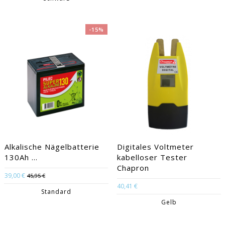
-15%
Alkalische Nägelbatterie
Digitales Voltmeter
130Ah ...
kabelloser Tester
Chapron
39,00 €
45,95 €
40,41 €
Standard
Gelb