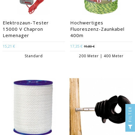
Elektrozaun-Tester
Hochwertiges
15000 V Chapron
Fluoreszenz-Zaunkabel
Lemenager
400m
15,21 €
17,35 €
19,80 €
Standard
200 Meter | 400 Meter
FILTER