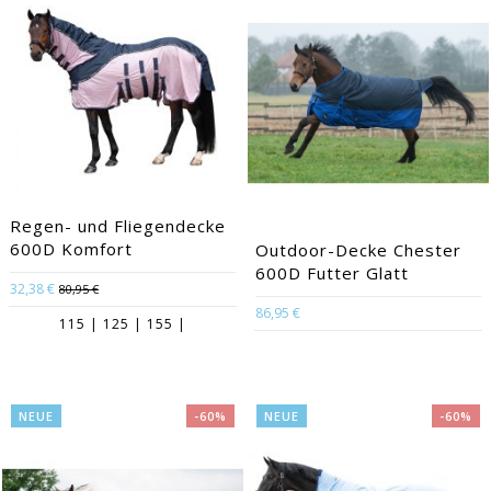
Regen- und Fliegendecke
600D Komfort
Outdoor-Decke Chester
600D Futter Glatt
32,38 €
80,95 €
86,95 €
115 | 125 | 155 |
NEUE
-60%
NEUE
-60%