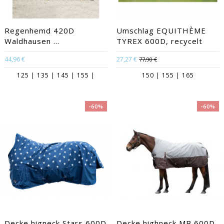
Regenhemd 420D
Umschlag EQUITHÈME
Waldhausen ...
TYREX 600D, recycelt
44,96 €
27,27 €
77,90 €
125 | 135 | 145 | 155 |
150 | 155 | 165
-60%
-60%
Decke higneck Stars 600D
Decke highneck MB 600D