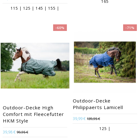
165
115 | 125 | 145 | 155 |
-60%
-71%
Outdoor-Decke
Philippaerts Lamicell
Outdoor-Decke High
Comfort mit Fleecefutter
39,99 €
139,95 €
HKM Style
125 |
39,98 €
99,95 €