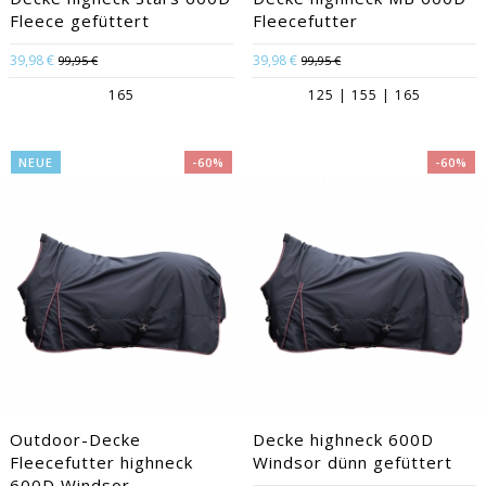
Fleece gefüttert
Fleecefutter
39,98 €
39,98 €
99,95 €
99,95 €
165
125 | 155 | 165
NEUE
-60%
-60%
Outdoor-Decke
Decke highneck 600D
Fleecefutter highneck
Windsor dünn gefüttert
600D Windsor