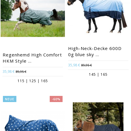
High-Neck-Decke 600D
0g blue sky ...
Regenhemd High Comfort
HKM Style ...
35,98 €
89,95 €
35,98 €
89,95 €
145 | 165
115 | 125 | 165
NEUE
-60%