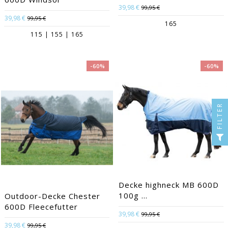
39,98 €
99,95 €
39,98 €
99,95 €
165
115 | 155 | 165
-60%
-60%
FILTER
Decke highneck MB 600D
100g ...
Outdoor-Decke Chester
600D Fleecefutter
39,98 €
99,95 €
39,98 €
99,95 €