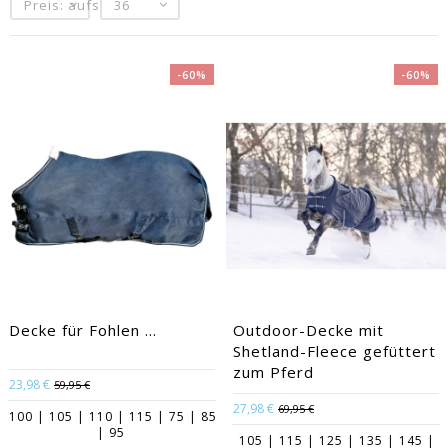
Preis: aufsteigend
36
-60%
-60%
EACUTE;S
Decke für Fohlen ...
Outdoor-Decke mit
Shetland-Fleece gefüttert
zum Pferd
23,98 €
59,95 €
27,98 €
69,95 €
100 | 105 | 110 | 115 | 75 | 85
| 95
105 | 115 | 125 | 135 | 145 |