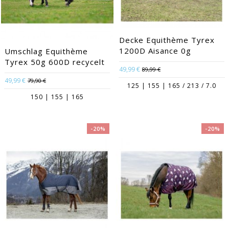
Decke Equithème Tyrex
1200D Aisance 0g
Umschlag Equithème
Tyrex 50g 600D recycelt
49,99 €
89,99 €
49,99 €
79,90 €
125 | 155 | 165 / 213 / 7.0
150 | 155 | 165
-20%
-20%