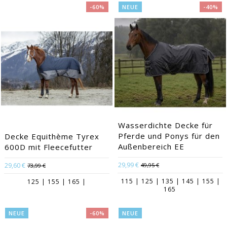
-60%
NEUE
-40%
Wasserdichte Decke für
Pferde und Ponys für den
Decke Equithème Tyrex
Außenbereich EE
600D mit Fleecefutter
29,99 €
29,60 €
49,95 €
73,99 €
115 | 125 | 135 | 145 | 155 |
125 | 155 | 165 |
165
NEUE
-60%
NEUE