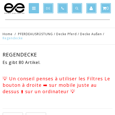
Product deleted from the cart
Product added to the cart
x
x
0
DE
Home
/
PFERDEAUSRÜSTUNG
/
Decke Pferd
/
Decke Außen
/
Regendecke
REGENDECKE
Es gibt 80 Artikel.
💡 Un conseil penses à utiliser les Filtres Le
bouton à droite ➡️ sur mobile juste au
dessus ⬆️ sur un ordinateur 💡