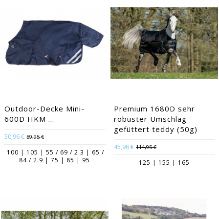
Outdoor-Decke Mini-
Premium 1680D sehr
600D HKM ...
robuster Umschlag
gefüttert teddy (50g)
50,96 €
59,95 €
45,98 €
114,95 €
100 | 105 | 55 / 69 / 2.3 | 65 /
84 / 2.9 | 75 | 85 | 95
125 | 155 | 165