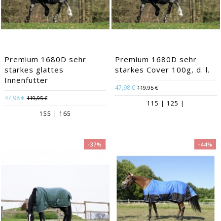
Premium 1680D sehr
Premium 1680D sehr
starkes glattes
starkes Cover 100g, d. l.
Innenfutter
47,98 €
119,95 €
47,98 €
119,95 €
115 | 125 |
155 | 165
-37%
-44%