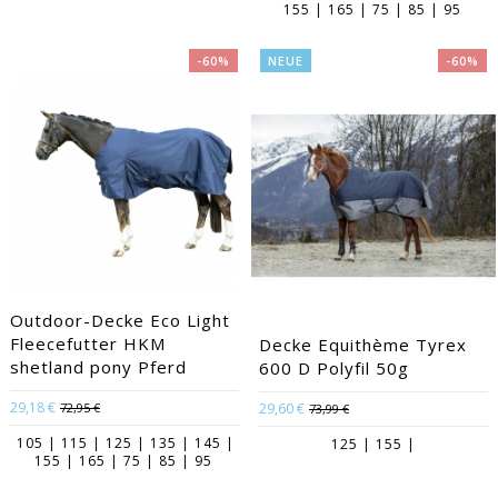
155 | 165 | 75 | 85 | 95
-60%
NEUE
-60%
Outdoor-Decke Eco Light
Fleecefutter HKM
Decke Equithème Tyrex
shetland pony Pferd
600 D Polyfil 50g
29,18 €
72,95 €
29,60 €
73,99 €
105 | 115 | 125 | 135 | 145 |
125 | 155 |
155 | 165 | 75 | 85 | 95