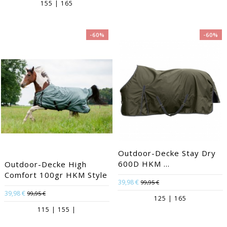
155 | 165
-60%
-60%
Outdoor-Decke Stay Dry
600D HKM ...
Outdoor-Decke High
Comfort 100gr HKM Style
39,98 €
99,95 €
39,98 €
99,95 €
125 | 165
115 | 155 |