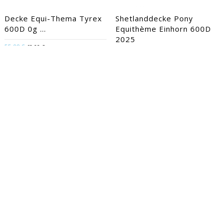
Decke Equi-Thema Tyrex
Shetlanddecke Pony
600D 0g ...
Equithème Einhorn 600D
2025
55,99 €
69,99 €
55,99 €
69,99 €
100 | 105 | 110 | 115 | 120 |
125 | 135 | 145 | 150 | 155 |
105 | 120 | 80 / 123 / 4.0 | 95
165 | 95
-20%
Regendecke Equi-Thème
Outdoor-Decke